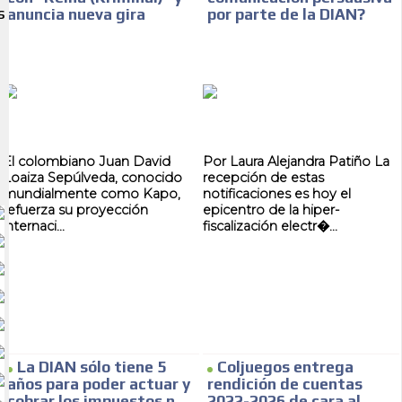
anuncia nueva gira
por parte de la DIAN?
S
El colombiano Juan David
Por Laura Alejandra Patiño La
Loaiza Sepúlveda, conocido
recepción de estas
mundialmente como Kapo,
notificaciones es hoy el
refuerza su proyección
epicentro de la hiper-
internaci...
fiscalización electr�...
La DIAN sólo tiene 5
Coljuegos entrega
años para poder actuar y
rendición de cuentas
cobrar los impuestos n...
2022-2026 de cara al