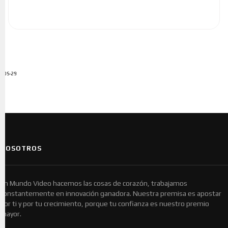
ADS-29
NOSOTROS
En Mundo Video hacemos las cosas de corazón, trabajamos
constantemente en innovación ganadora. Nuestra premisa es apostar
por ti y por tu crecimiento, porque tu confianza es nuestro premio
mayor.