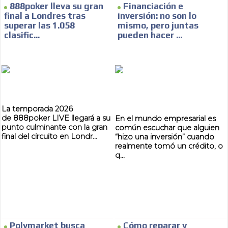
888poker lleva su gran
Financiación e
SUPER TÉCNICOS
final a Londres tras
inversión: no son lo
superar las 1.058
mismo, pero juntas
INTERNACIONALES
clasific...
pueden hacer ...
CONTACTAR
CONTACTAR
FACEBOOK
La temporada 2026
de 888poker LIVE llegará a su
En el mundo empresarial es
TWITTER
punto culminante con la gran
común escuchar que alguien
final del circuito en Londr...
“hizo una inversión” cuando
INSTAGRAM
realmente tomó un crédito, o
q...
YOUTUBE
ADVERTISEMENT
@
Polymarket busca
Cómo reparar y