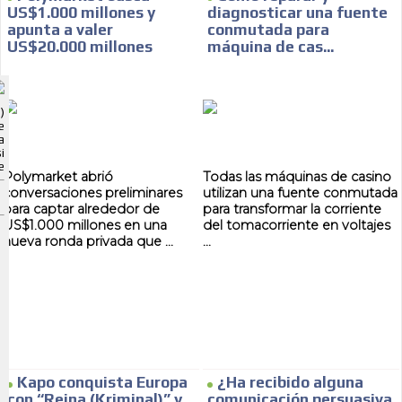
US$1.000 millones y
diagnosticar una fuente
apunta a valer
conmutada para
US$20.000 millones
máquina de cas...
ADVERTISEMENT
)
ADVERTISEMENT
e
a
i
e
Polymarket abrió
Todas las máquinas de casino
conversaciones preliminares
utilizan una fuente conmutada
para captar alrededor de
para transformar la corriente
US$1.000 millones en una
del tomacorriente en voltajes
nueva ronda privada que ...
...
Kapo conquista Europa
¿Ha recibido alguna
con “Reina (Kriminal)” y
comunicación persuasiva