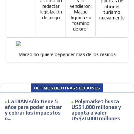
o cómo no
y lo
puertas de
redactar
vendieron:
abrir el
legislación
Macao
turismo
de juego
liquida su
nuevamente
“camino
de oro”
Macao no quiere depender mas de los casinos
ÚLTIMOS DE OTRAS SECCIÓNES
La DIAN sólo tiene 5
Polymarket busca
años para poder actuar
US$1.000 millones y
y cobrar los impuestos
apunta a valer
n...
US$20.000 millones
ADVERTISEMENT