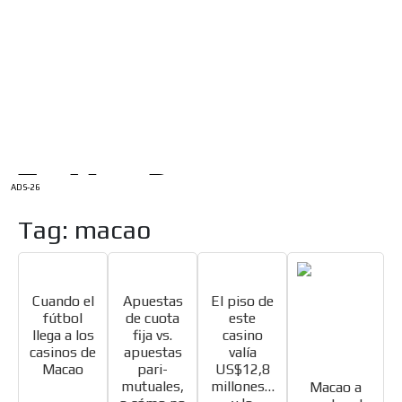
/
INICIO
English Version
ADS-1A
Menú
ADS-2A
ADS-3A
ADS-3B
ADS-2B
ADS-26
Tag: macao
Cuando el
Apuestas
El piso de
fútbol
de cuota
este
llega a los
fija vs.
casino
casinos de
apuestas
valía
Macao
pari-
US$12,8
mutuales,
millones…
Macao a