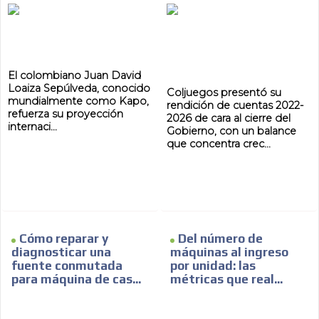
ES
El colombiano Juan David
Loaiza Sepúlveda, conocido
Coljuegos presentó su
mundialmente como Kapo,
rendición de cuentas 2022-
refuerza su proyección
2026 de cara al cierre del
internaci...
Gobierno, con un balance
que concentra crec...
AR
Cómo reparar y
Del número de
diagnosticar una
máquinas al ingreso
fuente conmutada
por unidad: las
para máquina de cas...
métricas que real...