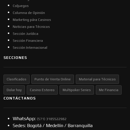
Coljuegos
Columna de Opinión
Marketing pára Casinos
Noticias para Técnicos
Sección Jurídica
Sección Financiera
Sección Internacional
SECCIONES
Clasificados
Punto de Venta Online
Material para Técnicos
Dolar hoy
Casino Estereo
Multipoker Series
Me Financia
CONTÁCTANOS
WhatsApp:
(57​​1) 3185522982
Sedes: Bogotá / Medellín / Barranquilla