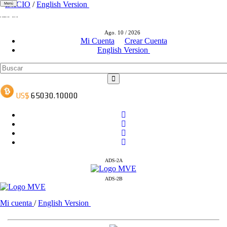
INICIO
/
English Version
Menú
ADS-1A
ADS-3A
Ago. 10 / 2026
ADS-3B
Mi Cuenta
Crear Cuenta
English Version
ADS-2A
ADS-2B
Mi cuenta
/
English Version