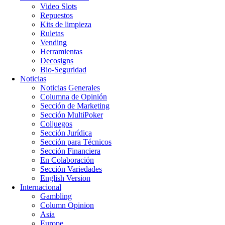
Video Slots
Repuestos
Kits de limpieza
Ruletas
Vending
Herramientas
Decosigns
Bio-Seguridad
Noticias
Noticias Generales
Columna de Opinión
Sección de Marketing
Sección MultiPoker
Coljuegos
Sección Jurídica
Sección para Técnicos
Sección Financiera
En Colaboración
Sección Variedades
English Version
Internacional
Gambling
Column Opinion
Asia
Europe