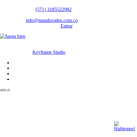
WhatsApp:
(57​​1) 3185522982
Sedes: Bogotá / Medellín / Barranquilla
Email:
info@mundovideo.com.co
Formulario de Contacto:
Entrar
© Derechos reservados 2026 mundovideo.com.co | Diseñado y
desarrollado por
Keyframe Studio
Inicio
Terminos y condiciones
La compañia
Contáctanos
ADS-25