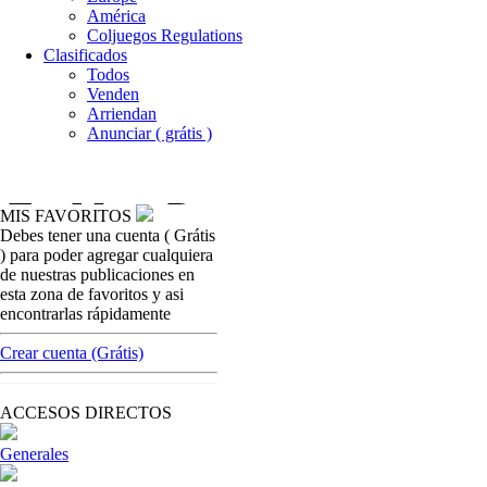
América
Coljuegos Regulations
Clasificados
Todos
Venden
Arriendan
Anunciar ( grátis )
MIS FAVORITOS
Debes tener una cuenta ( Grátis
casinos-colombia-noticias
) para poder agregar cualquiera
Alcaldia de Tunja deberá presentar proyecto
de nuestras publicaciones en
para reubicación de establecimientos de
esta zona de favoritos y asi
juegos de suerte y azar
encontrarlas rápidamente
[ Cerrar X ]
Crear cuenta (Grátis)
MVE ADS
Advertisement
ACCESOS DIRECTOS
Advertisement
Generales