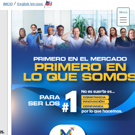
/
INICIO
English Version
Menú
ADS-3A
ADS-3B