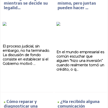
mientras se decide su
mismo, pero juntas
legalid...
pueden hacer ...
AR
El proceso judicial, sin
embargo, no ha terminado.
En el mundo empresarial es
La discusión de fondo
común escuchar que
consiste en establecer si el
alguien “hizo una inversión”
Gobierno motivó ...
cuando realmente tomó un
crédito, o q...
Cómo reparar y
¿Ha recibido alguna
diagnosticar una
comunicación