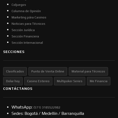
Coljuegos
Columna de Opinión
Marketing pára Casinos
Noticias para Técnicos
Sección Jurídica
Sección Financiera
Sección Internacional
SECCIONES
Clasificados
Punto de Venta Online
Material para Técnicos
Dolar hoy
Casino Estereo
Multipoker Series
Me Financia
CONTÁCTANOS
WhatsApp:
(57​​1) 3185522982
Sedes: Bogotá / Medellín / Barranquilla