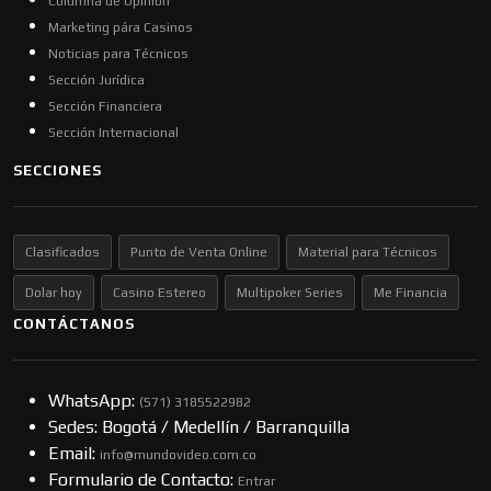
Columna de Opinión
Marketing pára Casinos
Noticias para Técnicos
Sección Jurídica
Sección Financiera
Sección Internacional
SECCIONES
Clasificados
Punto de Venta Online
Material para Técnicos
Dolar hoy
Casino Estereo
Multipoker Series
Me Financia
CONTÁCTANOS
WhatsApp:
(57​​1) 3185522982
Sedes: Bogotá / Medellín / Barranquilla
Email:
info@mundovideo.com.co
Formulario de Contacto:
Entrar