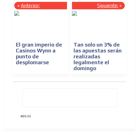
«
Anterior:
Siguiente:
»
El gran imperio de
Tan solo un 3% de
Casinos Wynn a
las apuestas serán
punto de
realizadas
desplomarse
legalmente el
ADVERTISEMENT
domingo
ADVERTISEMENT
ADS-33