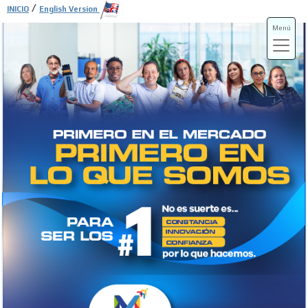
/
INICIO
English Version
Menú
ADS-3A
ADS-3B