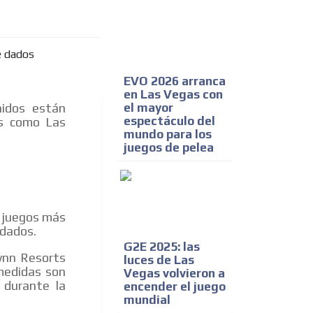
EVO 2026 arranca
en Las Vegas con
idos están
el mayor
espectáculo del
es como Las
mundo para los
juegos de pelea
s juegos más
 dados.
G2E 2025: las
ynn Resorts
luces de Las
medidas son
Vegas volvieron a
 durante la
encender el juego
mundial