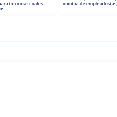
ara informar cuales
nomina de empleados(as) 
os
MVE
ADS
ADVERTISEMENT
MEDIUM