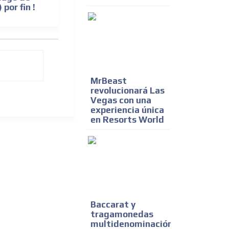
por fin !
MrBeast
revolucionará Las
Vegas con una
experiencia única
en Resorts World
Baccarat y
tragamonedas
multidenominación