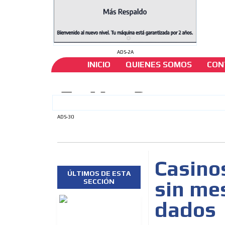
ADS-2A
INICIO
QUIENES SOMOS
CON
ADS-30
Casino
ÚLTIMOS DE ESTA
sin me
SECCIÓN
dados