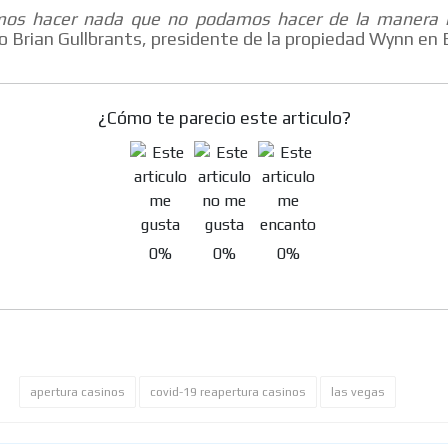
os hacer nada que no podamos hacer de la manera
jo Brian Gullbrants, presidente de la propiedad Wynn en
¿Cómo te parecio este articulo?
0%
0%
0%
apertura casinos
covid-19 reapertura casinos
las vegas