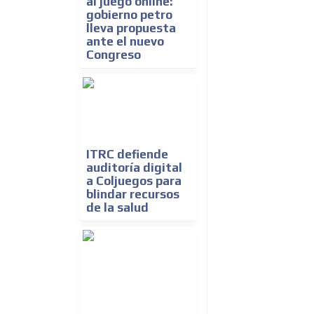
al juego online:
gobierno petro
lleva propuesta
ante el nuevo
Congreso
ITRC defiende
auditoría digital
a Coljuegos para
blindar recursos
de la salud