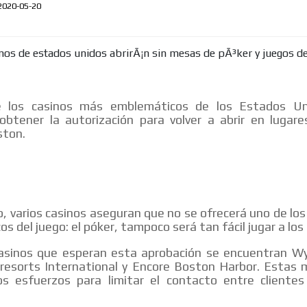
2020-05-20
e los casinos más emblemáticos de los Estados Un
obtener la autorización para volver a abrir en lugar
ston.
, varios casinos aseguran que no se ofrecerá uno de lo
s del juego: el póker, tampoco será tan fácil jugar a los
casinos que esperan esta aprobación se encuentran W
resorts International y Encore Boston Harbor. Estas 
os esfuerzos para limitar el contacto entre clientes