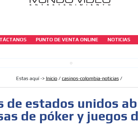
TÁCTANOS
PUNTO DE VENTA ONLINE
NOTICIAS
casinos-colombia-noticias
Casinos de estados unidos abrirán sin mesas
póker y juegos de dados
Estas aquí ->
Inicio
/
casinos-colombia-noticias
/
[ Cerrar X ]
MVE ADS
s de estados unidos ab
sas de póker y juegos 