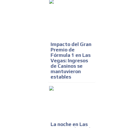
Impacto del Gran
Premio de
Fórmula 1 en Las
Vegas: Ingresos
de Casinos se
mantuvieron
estables
La noche en Las