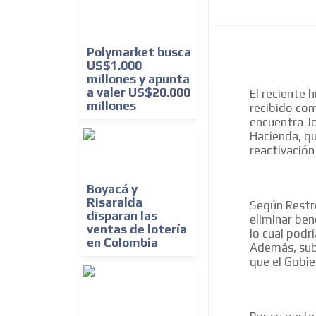
Polymarket busca
US$1.000
millones y apunta
a valer US$20.000
El reciente 
millones
recibido com
encuentra Jo
Hacienda, qu
reactivación
Boyacá y
Risaralda
Según Restr
disparan las
eliminar bene
ventas de lotería
lo cual podr
en Colombia
Además, subr
que el Gobie