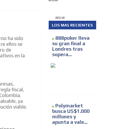
actual.
ADS-34
LOS MAS RECIENTES
888poker lleva
rno ha sido
su gran final a
re ellos se
Londres tras
tro de
supera...
ativos en la
presas,
egla fiscal,
 Colombia.
alvable, ya
Polymarket
ución viable.
busca US$1.000
millones y
apunta a vale...