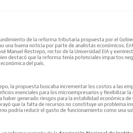
hundimiento de la reforma tributaria propuesta por el Gobie
o una buena noticia por parte de analistas económicos. Ent
sé Manuel Restrepo, rector de la Universidad EIA y exminis
ien destacó que la reforma tenía potenciales impactos neg
 económica del país.
epo, la propuesta buscaba incrementar los costos a las em
ficios esenciales para los microempresarios y flexibilizar la r
ía haber generado riesgos para la estabilidad económica de
MVE
ADS
ayó que la falta de recursos no constituye un problema ins
rno podría reducir el gasto de funcionamiento como una sol
ADVERTISEMENT
MEDIUM