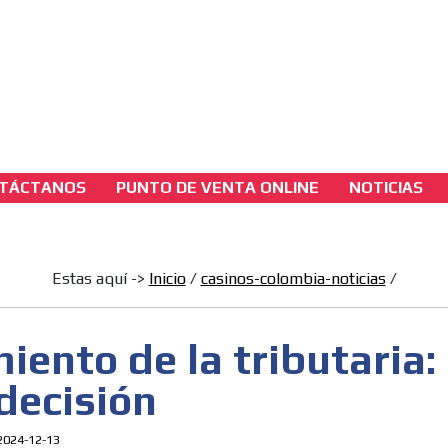
3A
sh Version
3B
TÁCTANOS
PUNTO DE VENTA ONLINE
NOTICIAS
casinos-colombia-noticias
Hundimiento de la tributaria: una buena
decisión
Estas aquí ->
Inicio
/
casinos-colombia-noticias
/
[ Cerrar X ]
ento de la tributaria:
MVE ADS
decisión
2024-12-13