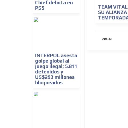
Chief debuta en
TEAM VITAL
PS5
SU ALIANZA
TEMPORADA
ADS-33
INTERPOL asesta
golpe global al
juego ilegal; 5.811
detenidos y
US$293 millones
bloqueados