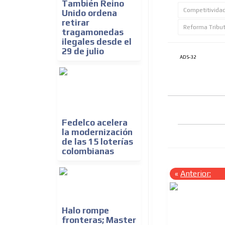
También Reino
Competitivida
Unido ordena
retirar
Reforma Tribu
tragamonedas
ilegales desde el
29 de julio
ADS-32
Fedelco acelera
la modernización
de las 15 loterías
colombianas
«
Anterior:
Halo rompe
fronteras; Master