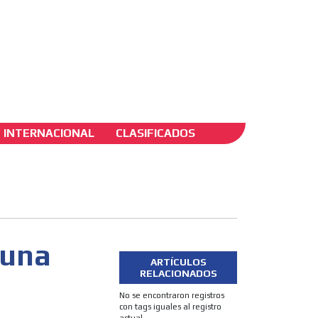
ADS-2B
INTERNACIONAL
CLASIFICADOS
 una
ARTÍCULOS
RELACIONADOS
No se encontraron registros
con tags iguales al registro