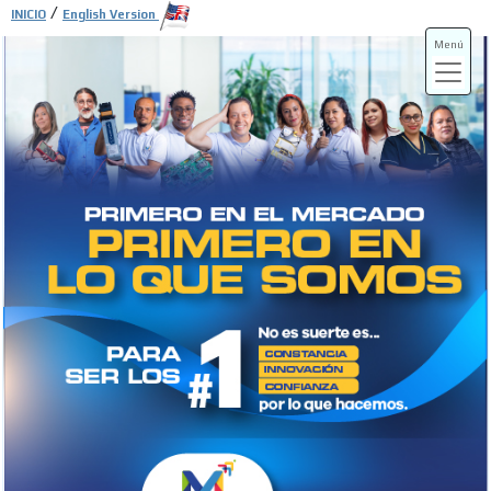
/
INICIO
English Version
Menú
ADS-3A
ADS-3B