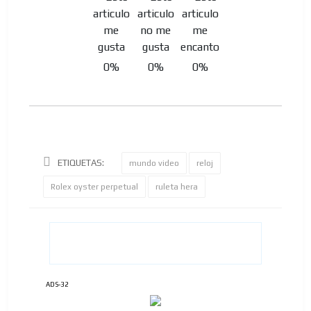
0%
0%
0%
ETIQUETAS:
mundo video
reloj
Rolex oyster perpetual
ruleta hera
ADS-32