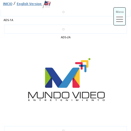
/
INICIO
English Version
Menú
ADS-1A
ADS-3A
ADS-2A
ADS-3B