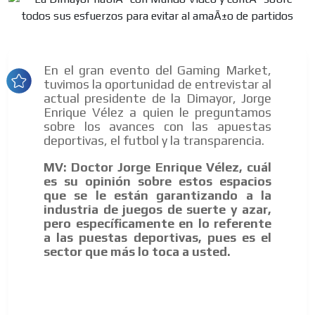
En el gran evento del Gaming Market,
tuvimos la oportunidad de entrevistar al
actual presidente de la Dimayor, Jorge
Enrique Vélez a quien le preguntamos
sobre los avances con las apuestas
deportivas, el futbol y la transparencia.
MV: Doctor Jorge Enrique Vélez, cuál
es su opinión sobre estos espacios
que se le están garantizando a la
industria de juegos de suerte y azar,
pero específicamente en lo referente
a las puestas deportivas, pues es el
sector que más lo toca a usted.