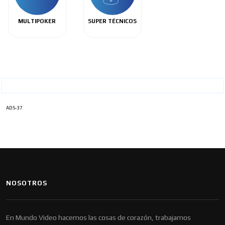
MULTIPOKER
SUPER TÉCNICOS
ADS-37
NOSOTROS
En Mundo Video hacemos las cosas de corazón, trabajamos