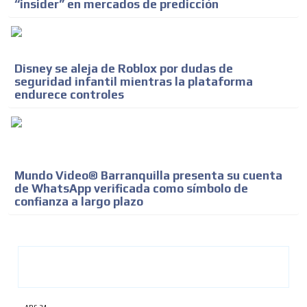
“insider” en mercados de predicción
Disney se aleja de Roblox por dudas de
seguridad infantil mientras la plataforma
endurece controles
Mundo Video® Barranquilla presenta su cuenta
de WhatsApp verificada como símbolo de
confianza a largo plazo