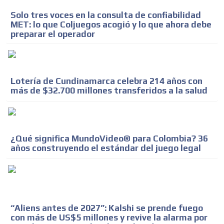
Solo tres voces en la consulta de confiabilidad
MET: lo que Coljuegos acogió y lo que ahora debe
preparar el operador
Lotería de Cundinamarca celebra 214 años con
más de $32.700 millones transferidos a la salud
¿Qué significa MundoVideo® para Colombia? 36
años construyendo el estándar del juego legal
“Aliens antes de 2027”: Kalshi se prende fuego
con más de US$5 millones y revive la alarma por