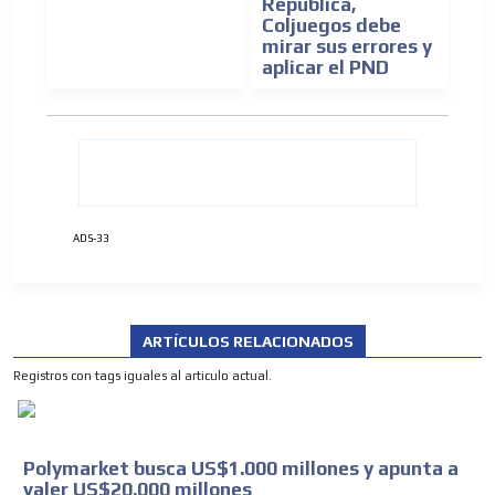
Republica,
Coljuegos debe
mirar sus errores y
aplicar el PND
ADS-33
ARTÍCULOS RELACIONADOS
Registros con tags iguales al articulo actual.
Polymarket busca US$1.000 millones y apunta a
valer US$20.000 millones