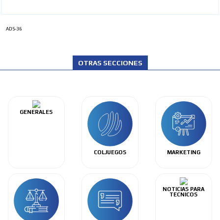
ADS-36
OTRAS SECCIONES
GENERALES
COLJUEGOS
MARKETING
NOTICIAS PARA
TECNICOS