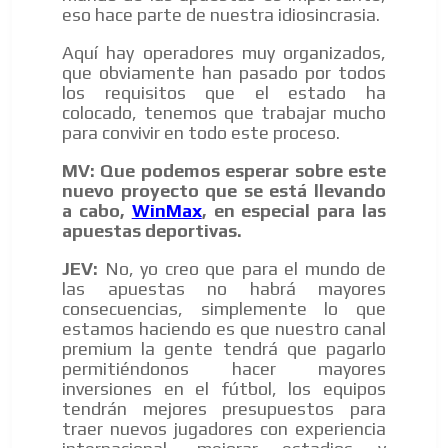
eso hace parte de nuestra idiosincrasia.
Aquí hay operadores muy organizados,
que obviamente han pasado por todos
los requisitos que el estado ha
colocado, tenemos que trabajar mucho
para convivir en todo este proceso.
MV:
Que podemos esperar sobre este
nuevo proyecto que se está llevando
a cabo,
WinMax
, en especial para las
apuestas deportivas.
JEV:
No, yo creo que para el mundo de
las apuestas no habrá mayores
consecuencias, simplemente lo que
estamos haciendo es que nuestro canal
premium la gente tendrá que pagarlo
ES
permitiéndonos hacer mayores
inversiones en el fútbol, los equipos
tendrán mejores presupuestos para
traer nuevos jugadores con experiencia