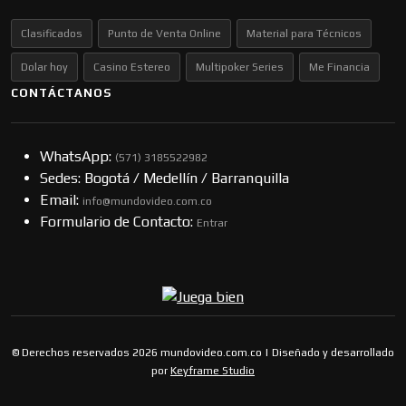
Clasificados
Punto de Venta Online
Material para Técnicos
Dolar hoy
Casino Estereo
Multipoker Series
Me Financia
CONTÁCTANOS
WhatsApp:
(57​​1) 3185522982
Sedes: Bogotá / Medellín / Barranquilla
Email:
info@mundovideo.com.co
Formulario de Contacto:
Entrar
© Derechos reservados 2026 mundovideo.com.co | Diseñado y desarrollado
por
Keyframe Studio