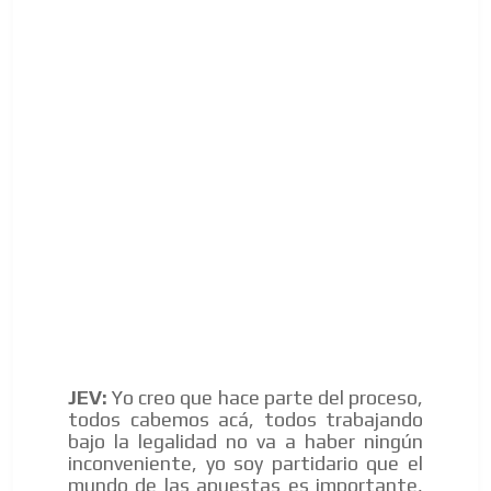
JEV:
Yo creo que hace parte del proceso,
todos cabemos acá, todos trabajando
bajo la legalidad no va a haber ningún
inconveniente, yo soy partidario que el
mundo de las apuestas es importante,