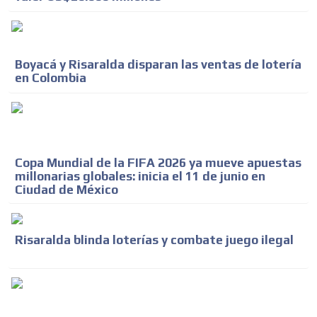
Boyacá y Risaralda disparan las ventas de lotería
en Colombia
ADVERTISEMENT
ADVERTISEMENT
Copa Mundial de la FIFA 2026 ya mueve apuestas
millonarias globales: inicia el 11 de junio en
Ciudad de México
Risaralda blinda loterías y combate juego ilegal