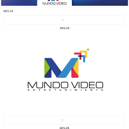
ADS-1A
ADS-2A
ADS-2B