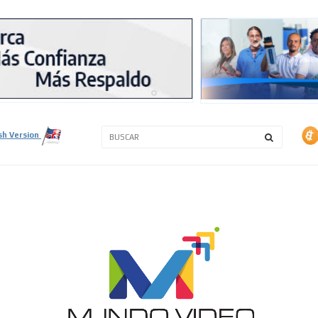
3A
3B
sh Version