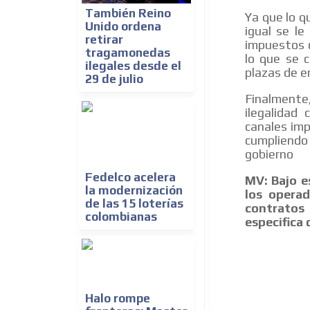
También Reino
Ya que lo q
Unido ordena
igual se l
retirar
impuestos c
tragamonedas
lo que se 
ilegales desde el
plazas de e
29 de julio
Finalmente,
ilegalidad
canales imp
cumpliend
gobierno
Fedelco acelera
MV: Bajo e
la modernización
los operad
de las 15 loterías
contratos
colombianas
especifica 
Halo rompe