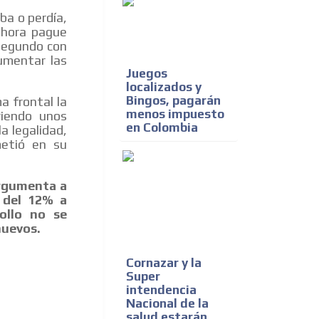
ba o perdía,
ahora pague
 segundo con
umentar las
Juegos
localizados y
Bingos, pagarán
a frontal la
menos impuesto
riendo unos
en Colombia
a legalidad,
etió en su
argumenta a
o del 12% a
ollo no se
nuevos.
Cornazar y la
Super
intendencia
Nacional de la
salud estarán