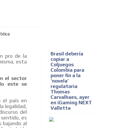
Brasil debería
n pro de la
copiar a
 misma, esta
Coljuegos
Colombia para
poner fin a la
n el sector
‘novela’
do este se
regulatoria
Thomas
Carvalhaes, ayer
 el país en
en iGaming NEXT
a legalidad,
Valletta
iscurso del
 sentido, es
s bajando al