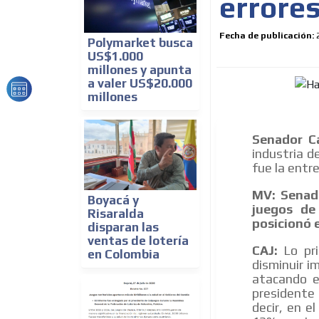
errores
Fecha de publicación:
Polymarket busca
US$1.000
millones y apunta
a valer US$20.000
millones
Senador C
industria d
fue la entr
MV: Senado
Boyacá y
juegos de
Risaralda
posicionó 
disparan las
ventas de lotería
CAJ:
Lo pri
en Colombia
disminuir i
atacando e
presidente 
decir, en e