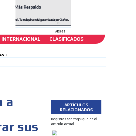
ADS-2B
INTERNACIONAL
CLASIFICADOS
mirar
n a
ARTÍCULOS
RELACIONADOS
Registros con tags iguales al
rar sus
articulo actual.