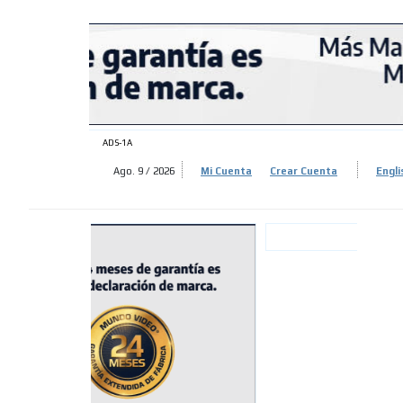
ADS-
ADS-
ADS-1A
Ago. 9 / 2026
Mi Cuenta
Crear Cuenta
Engli