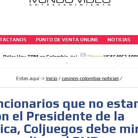
TÁCTANOS
PUNTO DE VENTA ONLINE
NOTICIAS
casinos-colombia-noticias
Hay funcionarios que no estan a tono con el
Presidente de la Republica, Coljuegos debe 
sus errores y aplicar el PND
Estas aquí ->
Inicio
/
casinos-colombia-noticias
/
[ Cerrar X ]
MVE ADS
ncionarios que no esta
n el Presidente de la
ica, Coljuegos debe mi