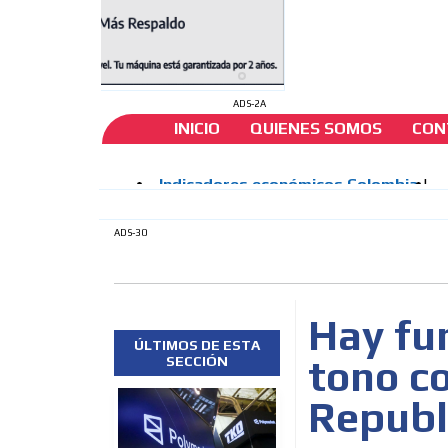
ADS-2A
INICIO
QUIENES SOMOS
CON
ADS-30
Hay fu
ÚLTIMOS DE ESTA
tono co
SECCIÓN
Republ