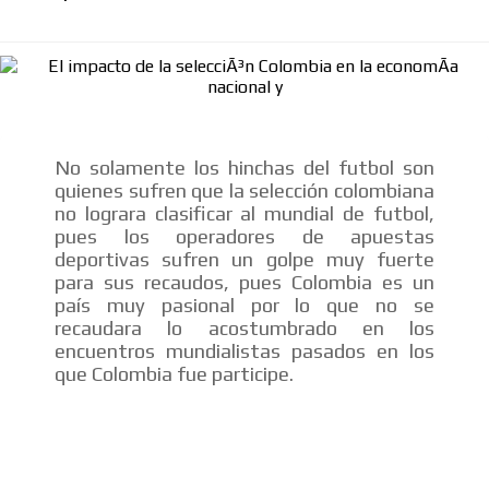
SUPER TÉCNICOS
INTERNACIONALES
CONTACTAR
No solamente los hinchas del futbol son
quienes sufren que la selección colombiana
CONTACTAR
no lograra clasificar al mundial de futbol,
FACEBOOK
pues los operadores de apuestas
deportivas sufren un golpe muy fuerte
TWITTER
para sus recaudos, pues Colombia es un
país muy pasional por lo que no se
INSTAGRAM
recaudara lo acostumbrado en los
YOUTUBE
encuentros mundialistas pasados en los
que Colombia fue participe.
ADVERTISEMENT
@