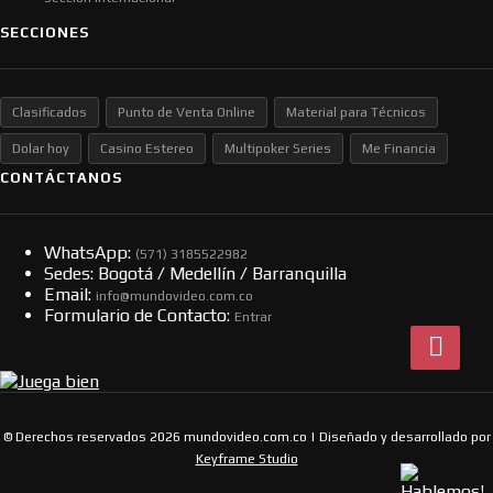
SECCIONES
Clasificados
Punto de Venta Online
Material para Técnicos
Dolar hoy
Casino Estereo
Multipoker Series
Me Financia
CONTÁCTANOS
WhatsApp:
(57​​1) 3185522982
Sedes: Bogotá / Medellín / Barranquilla
Email:
info@mundovideo.com.co
Formulario de Contacto:
Entrar
© Derechos reservados 2026 mundovideo.com.co | Diseñado y desarrollado por
Keyframe Studio