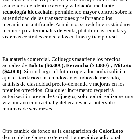
avanzados de identificación y validación mediante
tecnología blockchain
, permitiendo mayor control sobre la
autenticidad de las transacciones y reforzando los
mecanismos antifraude. Asimismo, se redefinen estándares
técnicos para terminales de venta, plataformas remotas y
sistemas centrales conectados en línea y tiempo real.
En materia comercial, Coljuegos mantiene los precios
actuales de
Baloto ($6.000)
,
Revancha ($3.000)
y
MiLoto
($4.000)
. Sin embargo, el futuro operador podrá solicitar
ajustes tarifarios sustentados en estudios de mercado,
análisis de elasticidad precio-demanda y mejoras en los
MVE
premios ofrecidos. Cualquier incremento requerirá
ADS
autorización previa de Coljuegos, solo podrá realizarse una
vez por año contractual y deberá respetar intervalos
Advertisement
mínimos de seis meses.
Advertisement
Advertisement
Otro cambio de fondo es la desaparición de
ColorLoto
medium
dentro del reglamento general. La mecánica adicional