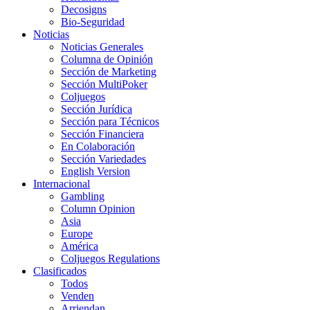
Decosigns
Bio-Seguridad
Noticias
Noticias Generales
Columna de Opinión
Sección de Marketing
Sección MultiPoker
Coljuegos
Sección Jurídica
Sección para Técnicos
Sección Financiera
En Colaboración
Sección Variedades
English Version
Internacional
Gambling
Column Opinion
Asia
Europe
América
Coljuegos Regulations
Clasificados
Todos
Venden
Arriendan