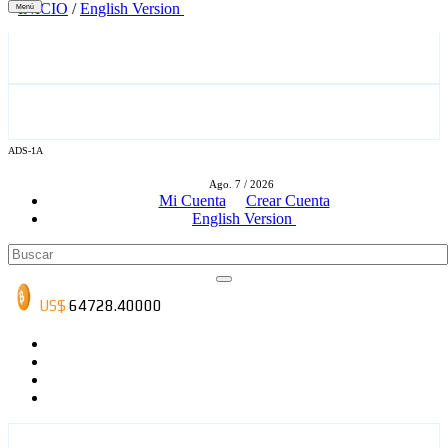
INICIO
/
English Version
Menú
ADS-1A
ADS-3A
Ago. 7 / 2026
Mi Cuenta
Crear Cuenta
English Version
ADS-3B