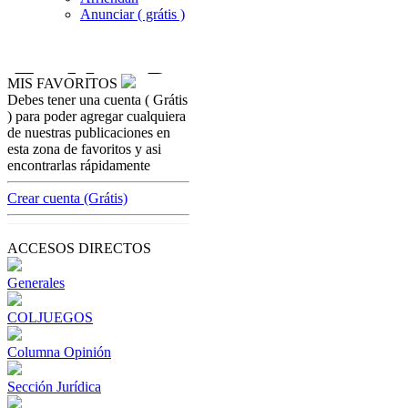
Anunciar ( grátis )
MIS FAVORITOS
Debes tener una cuenta ( Grátis
coljuegoseice
) para poder agregar cualquiera
Coljuegos propone modificaciones para
de nuestras publicaciones en
licitación del Baloto 2027
esta zona de favoritos y asi
encontrarlas rápidamente
[ Cerrar X ]
MVE ADS
Crear cuenta (Grátis)
Advertisement
Advertisement
ACCESOS DIRECTOS
Generales
COLJUEGOS
Columna Opinión
Sección Jurídica