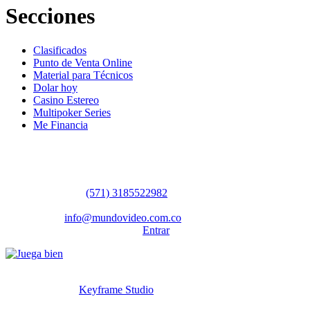
Secciones
Clasificados
Punto de Venta Online
Material para Técnicos
Dolar hoy
Casino Estereo
Multipoker Series
Me Financia
Contáctanos
WhatsApp:
(57​​1) 3185522982
Sedes: Bogotá / Medellín / Barranquilla
Email:
info@mundovideo.com.co
Formulario de Contacto:
Entrar
© Derechos reservados 2026 mundovideo.com.co | Diseñado y
desarrollado por
Keyframe Studio