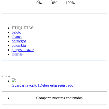
0%
0%
100%
ETIQUETAS:
baloto
chance
coljuegos
colombia
juegos de azar
loterías
ADS-32
Guardar favorito [Debes estar registrado]
Comparte nuestros contenidos