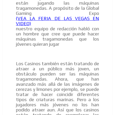
están jugando las máquinas
tragamonedas. A propósito de la Global
Gaming Expo
(VEA LA FERIA DE LAS VEGAS EN
VIDEO)
nuestro equipo de redacción habló con
un hombre que cree que puede hacer
máquinas tragamonedas que los
jóvenes quieran jugar
Los Casinos también están tratando de
atraer a un público más joven, un
obstáculo pueden ser las máquinas
tragamonedas. Ahora, que han
avanzado más allá de las imágenes de
cerezas y limones por ejemplo, se puede
tratar de hacer coincidir diferentes
tipos de criaturas marinas. Pero a los
jugadores más jóvenes no los han
podido atraer aun. Así que los casinos
están tratando de reemplazar las