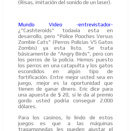
(Risas, imitación del sonido de un laser).
Mundo Video -entrevistador-
¿"Cashteroids" todavía esta en
desarrollo, pero "Police Pooches Versus
Zombie Cats" (Perros Policías VS Gatos
Zombis) ya esta listo. Se trata
básicamente de "Angry Birds", pero con
los perros de la policía. Hemos puesto
los perros en una catapulta y los gatos
escondidos en algún tipo de
fortificación. Entre mejor usted sea en
juego, mejor es la oportunidad que
tienen de ganar dinero. Eric dice para
una apuesta de $ 20, sí le da al premio
gordo usted podría conseguir 2.000
dólares.
Para los casinos, lo lindo de estos
juegos es que a las máquinas
tragamonedas les pueden ajustar el