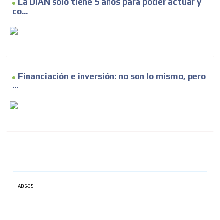
La DIAN sólo tiene 5 años para poder actuar y
co...
Financiación e inversión: no son lo mismo, pero
...
ADS-35