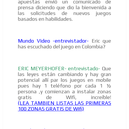
apuestas envió un comunicado de
prensa diciendo que dio la bienvenida a
las solicitudes de nuevos juegos
basados ​​en habilidades.
Mundo Video -entrevistador-
Eric que
has escuchado del juego en Colombia?
ERIC MEYERHOFER- entrevistado-
Que
las leyes están cambiando y hay gran
potencial allí par los juegos en mobile
pues hay 1 teléfono por cada 1 ½
persona ,y comienzan a instalar zonas
gratis de Wifi, increíble!
(LEA TAMBIEN LISTAS LAS PRIMERAS
100 ZONAS GRATIS DE Wifi)