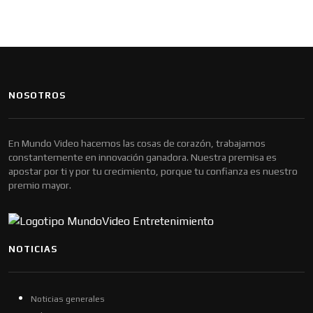
NOSOTROS
En Mundo Video hacemos las cosas de corazón, trabajamos
constantemente en innovación ganadora. Nuestra premisa es
apostar por ti y por tu crecimiento, porque tu confianza es nuestro
premio mayor.
NOTICIAS
Noticias generales