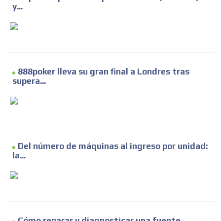
y...
888poker lleva su gran final a Londres tras
supera...
Del número de máquinas al ingreso por unidad:
la...
Cómo reparar y diagnosticar una fuente