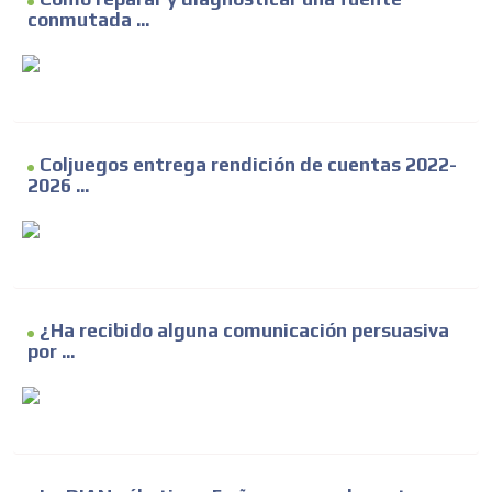
conmutada ...
Coljuegos entrega rendición de cuentas 2022-
2026 ...
¿Ha recibido alguna comunicación persuasiva
por ...