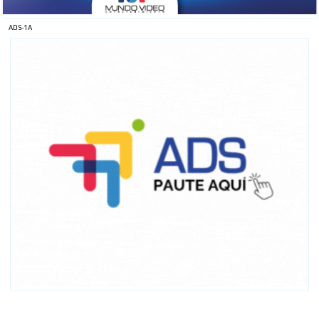
ADS-1A