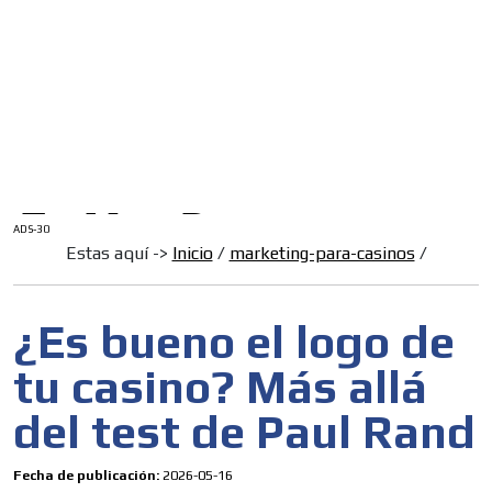
/
INICIO
English Version
ADS-1A
Menú
ADS-2A
ADS-3A
ADS-3B
ADS-2B
ADS-30
Estas aquí ->
Inicio
/
marketing-para-casinos
/
¿Es bueno el logo de
tu casino? Más allá
del test de Paul Rand
Fecha de publicación:
2026-05-16