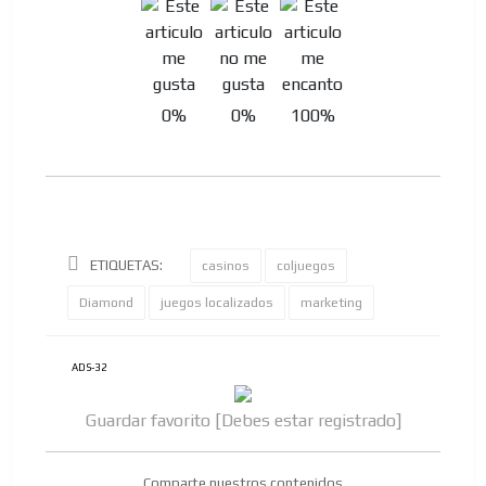
0%
0%
100%
ETIQUETAS:
casinos
coljuegos
Diamond
juegos localizados
marketing
ADS-32
Guardar favorito [Debes estar registrado]
Comparte nuestros contenidos