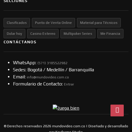
SECCIONES
Clasificados
Punto de Venta Online
Material para Técnicos
Dolar hoy
Casino Estereo
Multipoker Series
Me Financia
CONTÁCTANOS
WhatsApp:
(57​​1) 3185522982
Sedes: Bogotá / Medellín / Barranquilla
Email:
info@mundovideo.com.co
Formulario de Contacto:
Entrar
© Derechos reservados 2026 mundovideo.com.co | Diseñado y desarrollado
por
Keyframe Studio