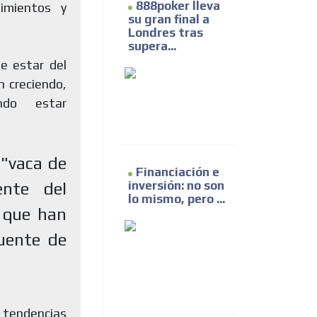
888poker lleva
imientos y
su gran final a
Londres tras
supera...
e estar del
 creciendo,
ndo estar
 "vaca de
Financiación e
inversión: no son
ente del
lo mismo, pero ...
s que han
uente de
 tendencias