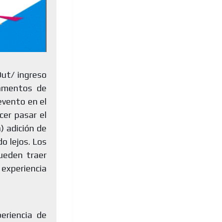
Out/ ingreso
tamentos de
evento en el
er pasar el
) adición de
o lejos. Los
ueden traer
 experiencia
eriencia de