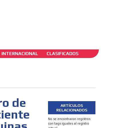
ADS-2B
INTERNACIONAL
CLASIFICADOS
uy
a las
ro de
ARTÍCULOS
ciente
RELACIONADOS
No se encontraron registros
uinas
con tags iguales al registro