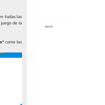
en todas las
 juego de la
ADS-35
es"
como las