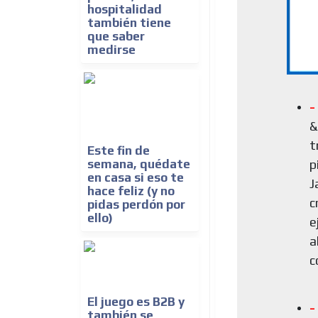
hospitalidad
también tiene
que saber
medirse
-
&
t
Este fin de
p
semana, quédate
en casa si eso te
J
hace feliz (y no
c
pidas perdón por
ello)
e
a
c
El juego es B2B y
-
también se