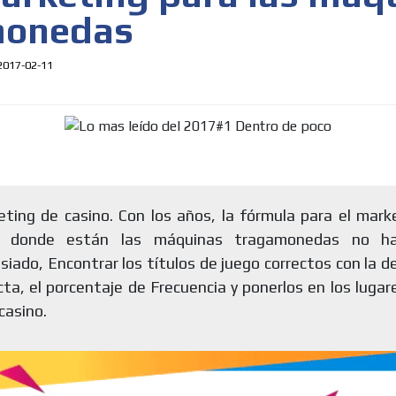
monedas
2017-02-11
ting de casino. Con los años, la fórmula para el mark
s donde están las máquinas tragamonedas no h
iado, Encontrar los títulos de juego correctos con la 
cta, el porcentaje de Frecuencia y ponerlos en los lugar
MVE
ADS
 casino.
ADVERTISEMENT
MEDIUM