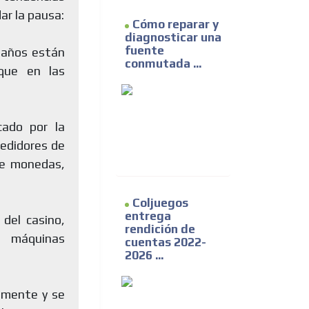
ar la pausa:
Cómo reparar y
diagnosticar una
fuente
 años están
conmutada ...
que en las
ado por la
medidores de
 de monedas,
Coljuegos
entrega
 del casino,
rendición de
s máquinas
cuentas 2022-
2026 ...
temente y se