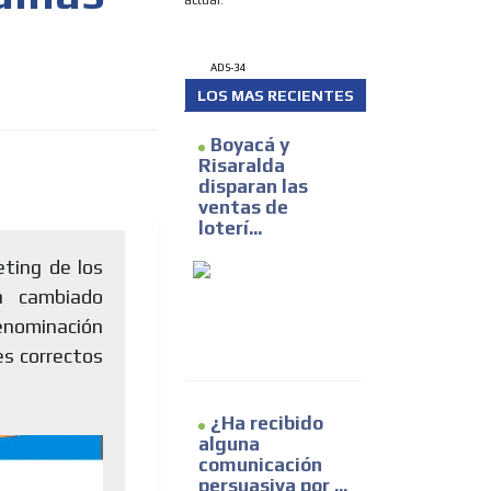
actual.
ADS-34
LOS MAS RECIENTES
Boyacá y
Risaralda
disparan las
ventas de
loterí...
eting de los
a cambiado
denominación
es correctos
¿Ha recibido
alguna
comunicación
persuasiva por ...