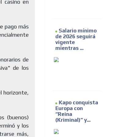
l casino en
de pago más
Salario mínimo
tencialmente
de 2026 seguirá
vigente
mientras ...
norarios de
iva" de los
l horizonte,
Kapo conquista
Europa con
“Reina
os (buenos)
(Kriminal)” y...
rminó y los
trarse más,