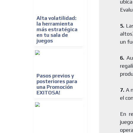
ubica
Evalu
Alta volatilidad:
la herramienta
5.
Las
más estratégica
altos
en tu sala de
juegos
un fu
6.
Aum
regal
produ
Pasos previos y
posteriores para
una Promoción
7.
A m
EXITOSA!
el co
En r
juego
oper