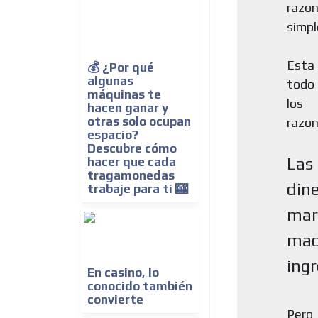
razo
simpl
Esta 
💰 ¿Por qué
algunas
todo 
máquinas te
los
hacen ganar y
otras solo ocupan
razon
espacio?
Descubre cómo
Las
hacer que cada
tragamonedas
din
trabaje para ti 🎰
mar
mad
ingr
En casino, lo
conocido también
convierte
Pero