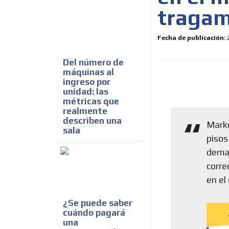
traga
Fecha de publicación:
Del número de
máquinas al
ingreso por
unidad: las
métricas que
realmente
describen una
Marke
sala
piso
demas
corre
en el
¿Se puede saber
cuándo pagará
una