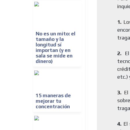
inqui
1.
Los
enco
No es un mito: el
trag
tamaño y la
longitud sí
importan (y en
2.
El
sala se mide en
tecno
dinero)
crédi
etc.)
3.
El 
15 maneras de
sobr
mejorar tu
concentración
traga
4.
El 