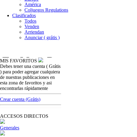
América
Coljuegos Regulations
Clasificados
Todos
Venden
Arriendan
Anunciar ( grátis )
MIS FAVORITOS
Debes tener una cuenta ( Grátis
coljuegoseice
) para poder agregar cualquiera
Coljuegos y su modelo de regulación son
de nuestras publicaciones en
noticia en el mundo del Juego
esta zona de favoritos y asi
encontrarlas rápidamente
[ Cerrar X ]
MVE ADS
Crear cuenta (Grátis)
Advertisement
Advertisement
ACCESOS DIRECTOS
Generales