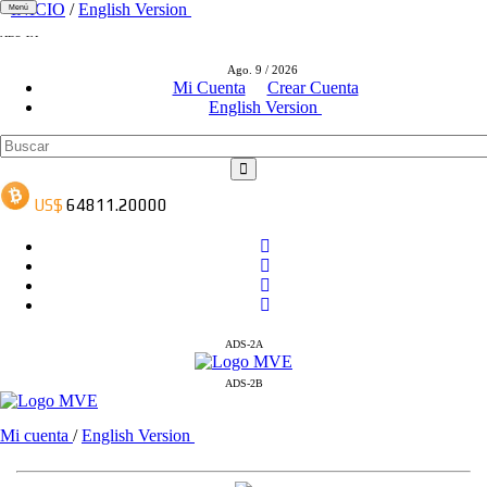
INICIO
/
English Version
Menú
ADS-1A
ADS-3A
Ago. 9 / 2026
ADS-3B
Mi Cuenta
Crear Cuenta
English Version
ADS-2A
ADS-2B
Mi cuenta
/
English Version