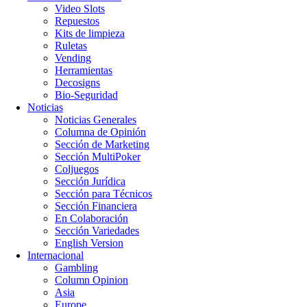
Video Slots
Repuestos
Kits de limpieza
Ruletas
Vending
Herramientas
Decosigns
Bio-Seguridad
Noticias
Noticias Generales
Columna de Opinión
Sección de Marketing
Sección MultiPoker
Coljuegos
Sección Jurídica
Sección para Técnicos
Sección Financiera
En Colaboración
Sección Variedades
English Version
Internacional
Gambling
Column Opinion
Asia
Europe