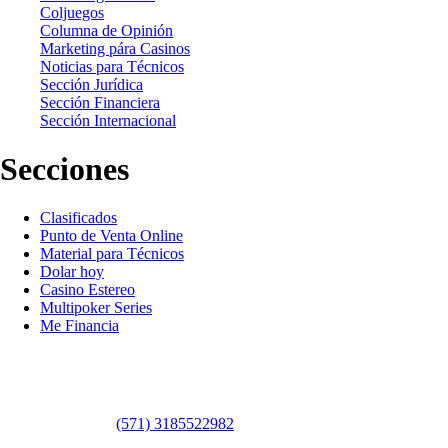
Coljuegos
Columna de Opinión
Marketing pára Casinos
Noticias para Técnicos
Sección Jurídica
Sección Financiera
Sección Internacional
Secciones
Clasificados
Punto de Venta Online
Material para Técnicos
Dolar hoy
Casino Estereo
Multipoker Series
Me Financia
Contáctanos
WhatsApp:
(57​​1) 3185522982
Sedes: Bogotá / Medellín / Barranquilla