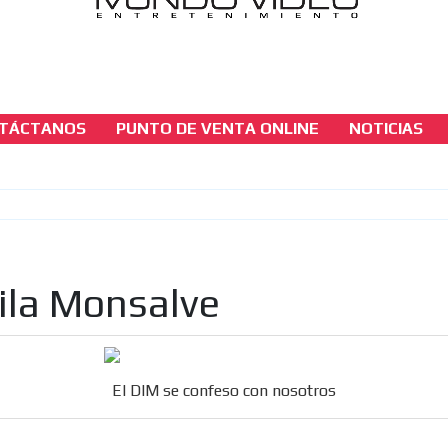
TÁCTANOS
PUNTO DE VENTA ONLINE
NOTICIAS
casinos-colombia-noticias
El DIM se confeso con nosotros
[ Cerrar X ]
MVE ADS
ila Monsalve
El DIM se confeso con nosotros