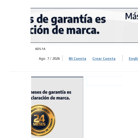
ADS-
ADS-
ADS-1A
Ago. 7 / 2026
Mi Cuenta
Crear Cuenta
Engli