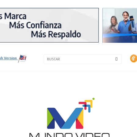
3A
3B
sh Version