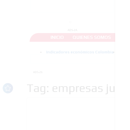
ADS-2A
INICIO
QUIENES SOMOS
CON
ADS-26
Tag: empresas junk