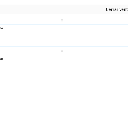
Cerrar ven
3A
sh Version
3B