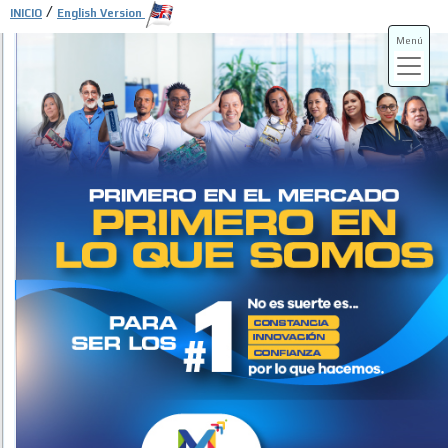
/
INICIO
English Version
Menú
ADS-3A
ADS-3B