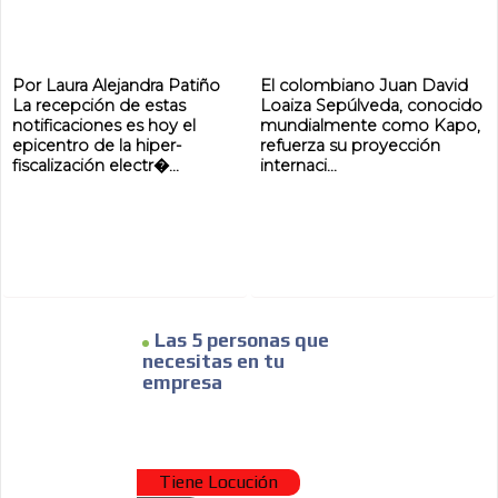
Por Laura Alejandra Patiño
El colombiano Juan David
La recepción de estas
Loaiza Sepúlveda, conocido
notificaciones es hoy el
mundialmente como Kapo,
epicentro de la hiper-
refuerza su proyección
fiscalización electr�...
internaci...
Las 5 personas que
necesitas en tu
empresa
ADVERTISEMENT
Tiene Locución
ADVERTISEMENT