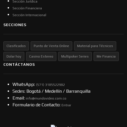
Sección Jurídica
Sección Financiera
Sección Internacional
SECCIONES
Clasificados
Punto de Venta Online
Material para Técnicos
Dolar hoy
Casino Estereo
Multipoker Series
Me Financia
CONTÁCTANOS
WhatsApp:
(57​​1) 3185522982
Sedes: Bogotá / Medellín / Barranquilla
Email:
info@mundovideo.com.co
Formulario de Contacto:
Entrar