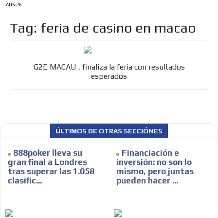
ADS-26
Tag: feria de casino en macao
G2E MACAU , finaliza la feria con resultados
esperados
ÚLTIMOS DE OTRAS SECCIÓNES
ES
888poker lleva su
Financiación e
gran final a Londres
inversión: no son lo
tras superar las 1.058
mismo, pero juntas
clasific...
pueden hacer ...