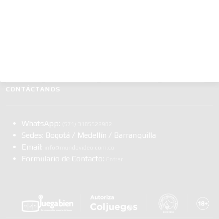
Sección Internacional
SECCIONES
Clasificados
Punto de Venta Online
Material para Técnicos
Dolar hoy
Casino Estereo
Multipoker Series
Me Financia
CONTÁCTANOS
WhatsApp:
(57​​1) 3185522982
Sedes: Bogotá / Medellín / Barranquilla
Email:
info@mundovideo.com.co
Formulario de Contacto:
Entrar