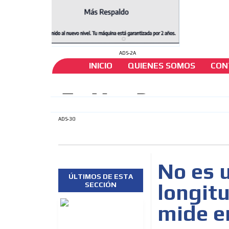
ADS-2A
INICIO
QUIENES SOMOS
CON
ADS-30
No es u
ÚLTIMOS DE ESTA
longitu
SECCIÓN
mide e