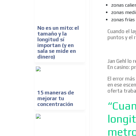
zonas calien
zonas media
zonas frías
No es un mito: el
Cuando el la
tamaño y la
puntos y el 
longitud sí
importan (y en
sala se mide en
dinero)
Jan Gehl lo 
En casino: p
El error más
en ese escen
oferta traba
15 maneras de
mejorar tu
“Cuan
concentración
longi
metro