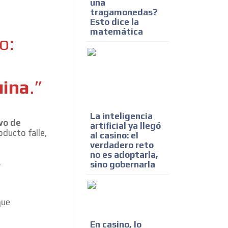
una
tragamonedas?
Esto dice la
matemática
o:
uina
.”
La inteligencia
vo de
artificial ya llegó
oducto falle,
al casino: el
verdadero reto
no es adoptarla,
.
sino gobernarla
que
En casino, lo