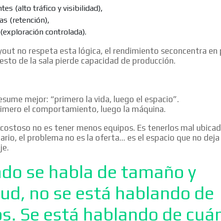
tes (alto tráfico y visibilidad),
s (retención),
 (exploración controlada).
MVE
yout no respeta esta lógica, el rendimiento seconcentra en
ADS
resto de la sala pierde capacidad de producción.
ADVERTISEMENT
MEDIUM
resume mejor: “primero la vida, luego el espacio”.
rimero el comportamiento, luego la máquina.
 costoso no es tener menos equipos. Es tenerlos mal ubica
ario, el problema no es la oferta… es el espacio que no deja
je.
do se habla de tamaño y
tud, no se está hablando de
s. Se está hablando de cuá