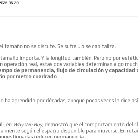
2026-06-20
 el tamaño no se discute. Se sufre… o se capitaliza.
l tamaño importa. Y la longitud también. Pero no por estétic
En operación real, estas dos variables determinan algo muc
empo de permanencia, flujo de circulación y capacidad 
ón por metro cuadrado
.
 lo ha aprendido por décadas, aunque pocas veces lo dice así
ll, en
Why We Buy
, demostró que el comportamiento del cl
almente según el espacio disponible para moverse. En retail
ongestionadas reducen permanencia.