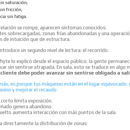
sin saturación,
sin fricción,
ia sin fatiga.
relación se rompe, aparecen síntomas conocidos:
ntes sobrecargadas, zonas frías abandonadas y una operaci
 de intuición que de estructura.
introduce un segundo nivel de lectura: el recorrido.
hyte lo explicó desde el espacio público: la gente permane
ar sin sentirse atrapada. En sala, esto se traduce en algo 
 cliente debe poder avanzar sin sentirse obligado a sali
más, es porque tus máquinas están en el lugar equivocado: 
asino y mejorar el recaudo
 corto limita exposición.
eñado genera abandono.
uelto aumenta interacción con más puntos de la sala.
 directamente la distribución de zonas: