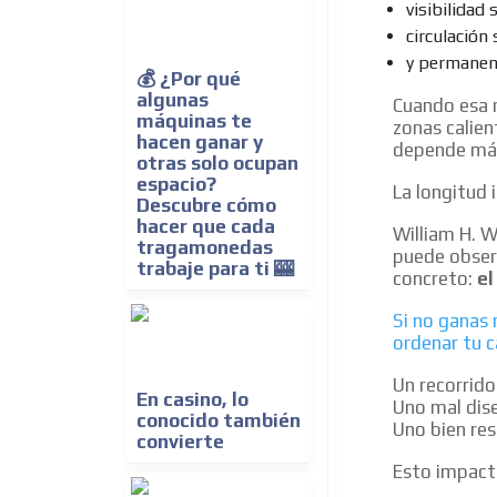
visibilidad 
circulación 
y permanenc
💰 ¿Por qué
algunas
Cuando esa 
máquinas te
zonas calie
hacen ganar y
depende más
otras solo ocupan
espacio?
La longitud 
Descubre cómo
hacer que cada
William H. W
tragamonedas
puede observ
trabaje para ti 🎰
concreto:
el
Si no ganas 
ordenar tu c
Un recorrido
En casino, lo
Uno mal dis
conocido también
Uno bien res
convierte
Esto impacta