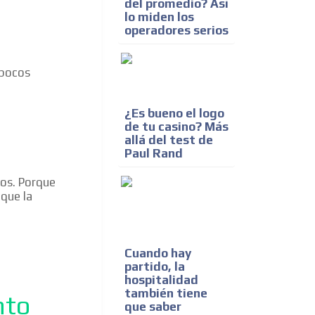
del promedio? Así
lo miden los
operadores serios
 pocos
¿Es bueno el logo
de tu casino? Más
allá del test de
Paul Rand
dos. Porque
 que la
Cuando hay
partido, la
hospitalidad
también tiene
nto
que saber