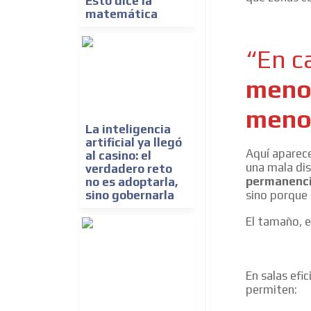
Esto dice la
matemática
“En ca
menos
menor
La inteligencia
artificial ya llegó
Aquí aparece
al casino: el
una mala dis
verdadero reto
permanenc
no es adoptarla,
sino gobernarla
sino porque 
El tamaño, 
En salas efic
permiten: