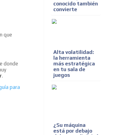
conocido también
convierte
ón que
Alta volatilidad:
la herramienta
ce donde
más estratégica
en tu sala de
muy
juegos
r
.
guía para
¿Su máquina
está por debajo