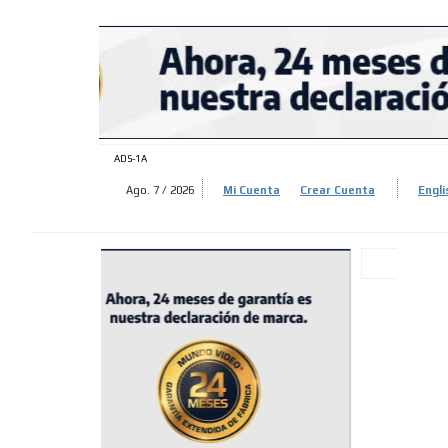
ADS-
ADS-
ADS-1A
Ago. 7 / 2026
Mi Cuenta
Crear Cuenta
Engli