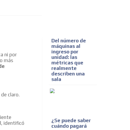
Del número de
máquinas al
ingreso por
a ni por
unidad: las
ho más
métricas que
de
realmente
describen una
sala
 de claro.
iente
¿Se puede saber
, identificó
cuándo pagará