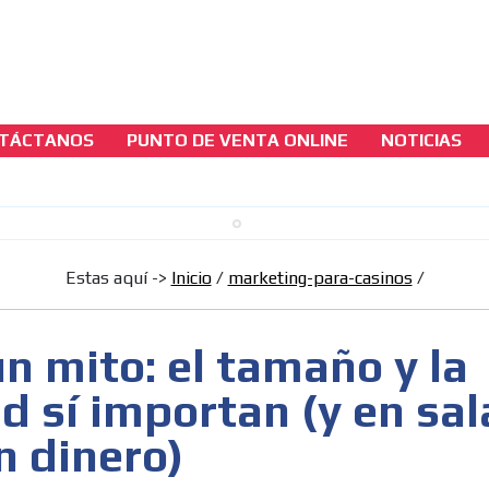
TÁCTANOS
PUNTO DE VENTA ONLINE
NOTICIAS
marketing-para-casinos
No es un mito: el tamaño y la longitud sí
importan (y en sala se mide en dinero)
Estas aquí ->
Inicio
/
marketing-para-casinos
/
[ Cerrar X ]
MVE ADS
n mito: el tamaño y la
d sí importan (y en sal
n dinero)