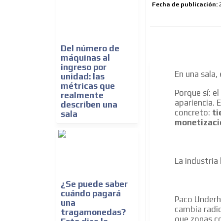
Fecha de publicación:
Del número de
máquinas al
ingreso por
En una sala,
unidad: las
métricas que
Porque sí: e
realmente
apariencia. 
describen una
concreto:
ti
sala
monetizaci
La industria
¿Se puede saber
cuándo pagará
Paco Underhi
una
cambia radic
tragamonedas?
que zonas c