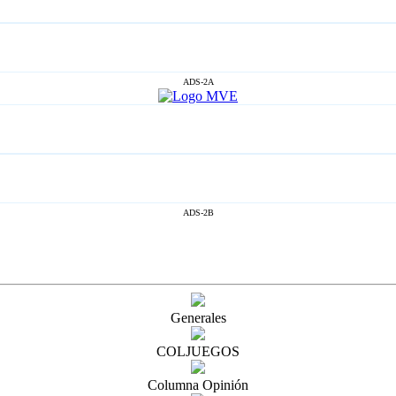
ADS-2A
ADS-2B
Generales
COLJUEGOS
Columna Opinión