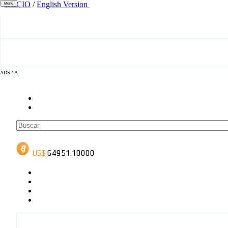
INICIO
/
English Version
Menú
ADS-1A
ADS-3A
ADS-3B