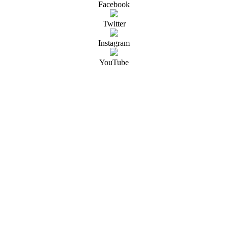
Facebook
Twitter
Instagram
YouTube