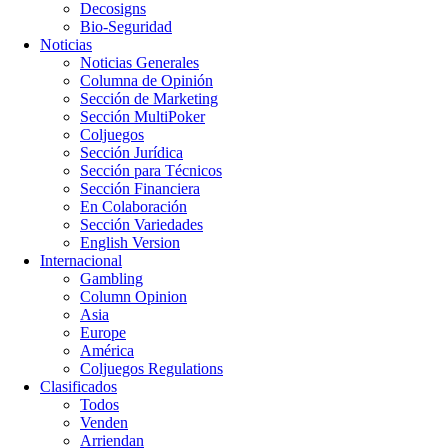
Decosigns
Bio-Seguridad
Noticias
Noticias Generales
Columna de Opinión
Sección de Marketing
Sección MultiPoker
Coljuegos
Sección Jurídica
Sección para Técnicos
Sección Financiera
En Colaboración
Sección Variedades
English Version
Internacional
Gambling
Column Opinion
Asia
Europe
América
Coljuegos Regulations
Clasificados
Todos
Venden
Arriendan