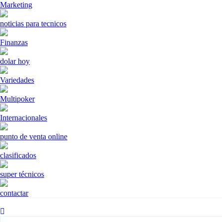
Marketing
noticias para tecnicos
Finanzas
dolar hoy
Variedades
Multipoker
Internacionales
punto de venta online
clasificados
super técnicos
contactar