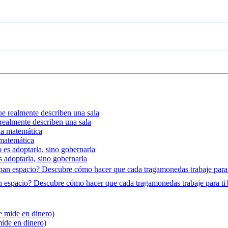
realmente describen una sala
 matemática
es adoptarla, sino gobernarla
n espacio? Descubre cómo hacer que cada tragamonedas trabaje para ti
mide en dinero)