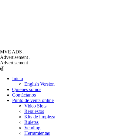
MVE ADS
Advertisement
Advertisement
@
Inicio
English Version
Quienes somos
Contáctanos
Punto de venta online
Video Slots
Repuestos
Kits de limpieza
Ruletas
Vending
Herramientas