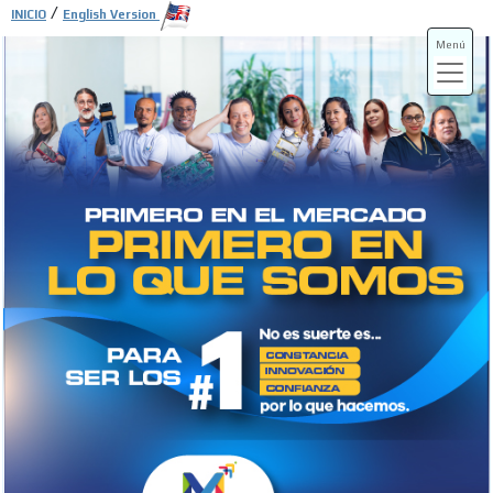
/
INICIO
English Version
Menú
ADS-3A
ADS-3B