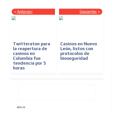
«
Anterior:
Siguiente:
»
ADVERTISEMENT
Twitteraton para
Casinos en Nuevo
la reapertura de
León, listos con
ADVERTISEMENT
casinos en
protocolos de
Colombia fue
bioseguridad
tendencia por 5
horas
ADS-33