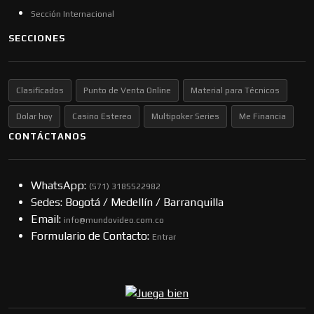
Sección Internacional
SECCIONES
Clasificados
Punto de Venta Online
Material para Técnicos
Dolar hoy
Casino Estereo
Multipoker Series
Me Financia
CONTÁCTANOS
WhatsApp:
(57​​1) 3185522982
Sedes: Bogotá / Medellín / Barranquilla
Email:
info@mundovideo.com.co
Formulario de Contacto:
Entrar