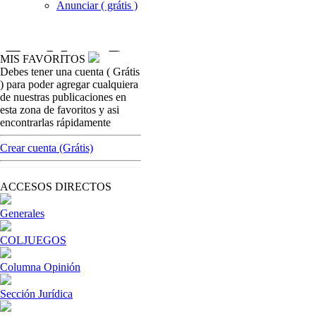
Anunciar ( grátis )
MIS FAVORITOS
Debes tener una cuenta ( Grátis
casinos-colombia-no
) para poder agregar cualquiera
España permit
de nuestras publicaciones en
autónomas
esta zona de favoritos y asi
encontrarlas rápidamente
[ Cerrar X ]
MVE ADS
Crear cuenta (Grátis)
Advertisement
Advertisement
ACCESOS DIRECTOS
Generales
COLJUEGOS
Columna Opinión
Sección Jurídica