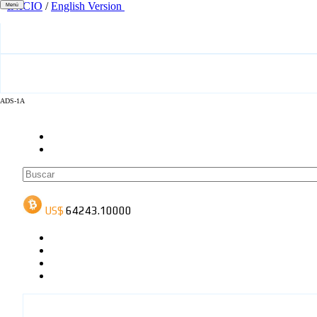
INICIO
/
English Version
Menú
ADS-1A
ADS-3A
ADS-3B