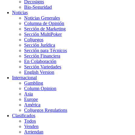
Decosigns
Bio-Seguridad
Noticias
Noticias Generales
Columna de Opinión
Sección de Marketing
Sección MultiPoker
Coljuegos
Sección Jurídica
Sección para Técnicos
Sección Financiera
En Colaboración
Sección Variedades
English Version
Internacional
Gambling
Column Opinion
Asia
Europe
América
Coljuegos Regulations
Clasificados
Todos
Venden
Arriendan