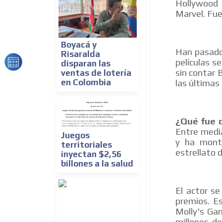
Hollywood 
Marvel. Fue
Boyacá y
Han pasado 
Risaralda
películas s
disparan las
sin contar 
ventas de lotería
en Colombia
las últimas
¿Qué fue d
Entre media
Juegos
y ha mont
territoriales
estrellato 
inyectan $2,56
billones a la salud
El actor s
premios. Es
Molly's Ga
millones d