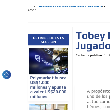
ADS-30
Tobey 
ÚLTIMOS DE ESTA
Jugado
SECCIÓN
Fecha de publicación:
Polymarket busca
US$1.000
millones y apunta
A propósito
a valer US$20.000
uno de los
millones
actuó como
héroes, co