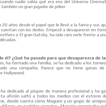
cuando nadie sabía qué era eso del Universo Cinemat
 también un gran jugador de póker.
20 años desde el papel que le llevó a la fama y sus ap
e cuentan con los dedos. Empezó a desaparecer en torn
Brothers o El gran Gatsby, ha sido raro verle frente a u
 décadas.
e él? ¿Qué ha pasado para que desaparezca de la
s, ha formado una familia, se ha dedicado a los torne
ado una compañía. Parece que no tiene ganas de r
de Hollywood.
e ha dedicado al póquer de manera profesional y ha ga
ta afición saltó a todos los medios con el estreno de
me, donde cuenta cómo Maguire y un grupo de amigos
e dólares en partidas secretas. Maguire organizaba es