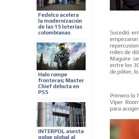
Fedelco acelera
la modernización
de las 15 loterías
Sucedió en
colombianas
empezaron a
repercusio
miles de dó
Maguire se
entre los 3
de póker, l
Halo rompe
fronteras; Master
Chief debuta en
PS5
Primero lo 
Viper Room
para acoger
INTERPOL asesta
golpe global al