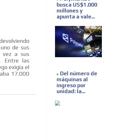
busca US$1.000
millones y
apunta a vale...
 devolviendo
 uno de sus
u vez a sus
. Entre las
go exigía el
taba 17.000
Del número de
máquinas al
ingreso por
unidad: la...