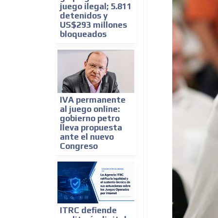
juego ilegal; 5.811
detenidos y
US$293 millones
bloqueados
IVA permanente
al juego online:
gobierno petro
lleva propuesta
ante el nuevo
Congreso
ITRC defiende