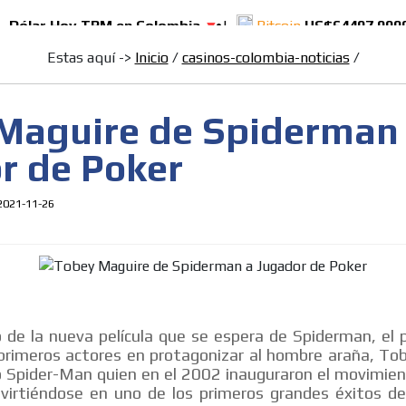
casinos-colombia-noticias
Tobey Maguire de Spiderman a Jugador de 
Estas aquí ->
Inicio
/
casinos-colombia-noticias
/
[ Cerrar X ]
MVE ADS
Maguire de Spiderman
r de Poker
2021-11-26
MVE
ADS
 de la nueva película que se espera de Spiderman, el 
ADVERTISEMENT
 primeros actores en protagonizar al hombre araña, To
MEDIUM
 Spider-Man quien en el 2002 inauguraron el movimien
nvirtiéndose en uno de los primeros grandes éxitos de