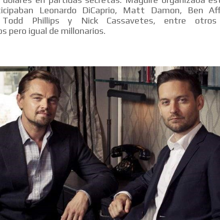
icipaban Leonardo DiCaprio, Matt Damon, Ben Aff
s Todd Phillips y Nick Cassavetes, entre otro
s pero igual de millonarios.