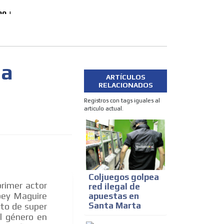
Poker
 a
ARTÍCULOS
RELACIONADOS
Registros con tags iguales al
articulo actual.
Coljuegos golpea
primer actor
red ilegal de
bey Maguire
apuestas en
Santa Marta
to de super
l género en