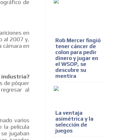
ográfico de
ariciones en
o al 2007 y,
Rob Mercer fingió
na cámara en
tener cáncer de
colon para pedir
dinero y jugar en
el WSOP, se
descubre su
mentira
 industria?
os de póquer
egresar al
La ventaja
asimétrica y la
nado varios
selección de
 la película
juegos
 se jugaban
tas jugadas