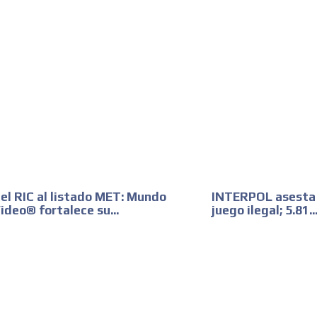
MVE
ADS
ADVERTISEMENT
MEDIUM
el RIC al listado MET: Mundo
INTERPOL asesta g
ideo® fortalece su...
juego ilegal; 5.81..