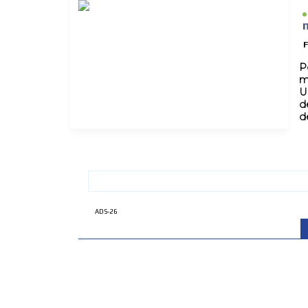
F
P
m
U
d
d
ADS-26