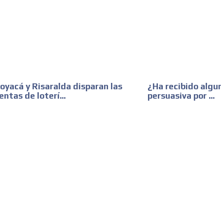
oyacá y Risaralda disparan las
¿Ha recibido algu
entas de loterí...
persuasiva por ...