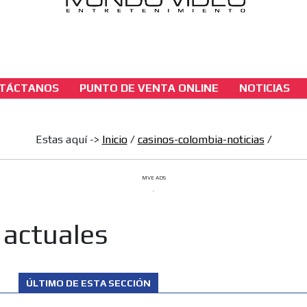
TÁCTANOS
PUNTO DE VENTA ONLINE
NOTICIAS
casinos-colombia-noticias
Polymarket busca US$1.000 millones y apun
Estas aquí ->
Inicio
/
casinos-colombia-noticias
/
valer US$20.000 millones
[ Cerrar X ]
MVE ADS
MVE ADS
 actuales
ÚLTIMO DE ESTA SECCIÓN