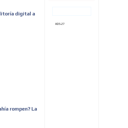
toría digital a
ADS-27
ahía rompen? La