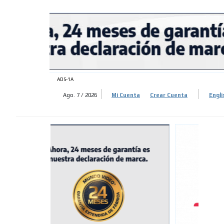
ADS-
ADS-
ADS-1A
Ago. 7 / 2026
Mi Cuenta
Crear Cuenta
Engli