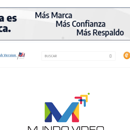
3A
3B
sh Version