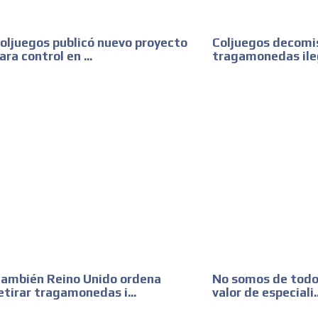
oljuegos publicó nuevo proyecto
Coljuegos decomi
ara control en ...
tragamonedas ilega
ambién Reino Unido ordena
No somos de todo 
etirar tragamonedas i...
valor de especiali..