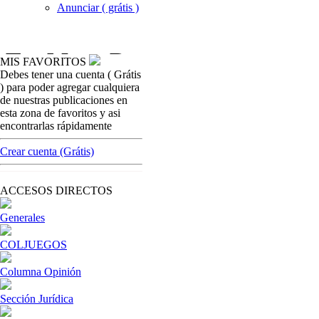
Anunciar ( grátis )
MIS FAVORITOS
Debes tener una cuenta ( Grátis
coljuegoseice
) para poder agregar cualquiera
Min. de salud apoyó al gremio con el decreto
de nuestras publicaciones en
N. 1355
esta zona de favoritos y asi
encontrarlas rápidamente
[ Cerrar X ]
MVE ADS
Crear cuenta (Grátis)
Advertisement
Advertisement
ACCESOS DIRECTOS
Generales
COLJUEGOS
Columna Opinión
Sección Jurídica