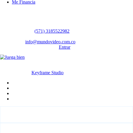
Me Financia
Contáctanos
WhatsApp:
(57​​1) 3185522982
Sedes: Bogotá / Medellín / Barranquilla
Email:
info@mundovideo.com.co
Formulario de Contacto:
Entrar
© Derechos reservados 2026 mundovideo.com.co | Diseñado y
desarrollado por
Keyframe Studio
Inicio
Terminos y condiciones
La compañia
Contáctanos