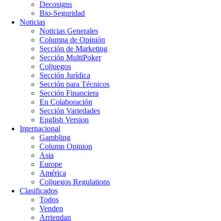
Decosigns
Bio-Seguridad
Noticias
Noticias Generales
Columna de Opinión
Sección de Marketing
Sección MultiPoker
Coljuegos
Sección Jurídica
Sección para Técnicos
Sección Financiera
En Colaboración
Sección Variedades
English Version
Internacional
Gambling
Column Opinion
Asia
Europe
América
Coljuegos Regulations
Clasificados
Todos
Venden
Arriendan