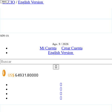
INICIO
/
English Version
Menú
ADS-1A
ADS-3A
Ago. 9 / 2026
Mi Cuenta
Crear Cuenta
English Version
ADS-3B