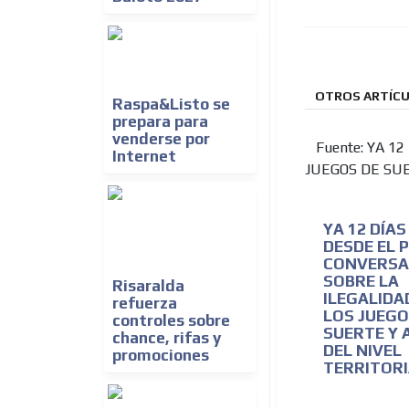
OTROS ARTÍCU
Raspa&Listo se
prepara para
venderse por
Fuente: YA 12
Internet
JUEGOS DE SU
YA 12 DÍAS
DESDE EL 
CONVERSA
SOBRE LA
Risaralda
ILEGALIDA
refuerza
LOS JUEGO
controles sobre
SUERTE Y 
chance, rifas y
DEL NIVEL
promociones
TERRITOR