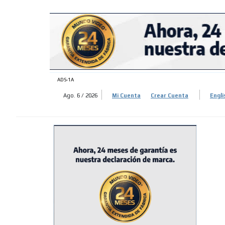
ADS-
ADS-
ADS-1A
Ago. 6 / 2026
Mi Cuenta
Crear Cuenta
Engli