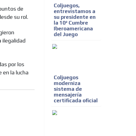
Coljuegos,
 puntos de
entrevistamos a
desde su rol.
su presidente en
la 10ª Cumbre
Iberoamericana
gieron
del Juego
 ilegalidad
as por los
 en la lucha
Coljuegos
moderniza
sistema de
mensajería
certificada oficial