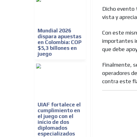
Dicho evento 
vista y apreci
Mundial 2026
Con este mismo
dispara apuestas
importantes in
en Colombia: COP
$5,3 billones en
que debe apoya
juego
Finalmente, s
operadores del
contra este fl
UIAF fortalece el
cumplimiento en
el juego con el
inicio de dos
diplomados
especializados