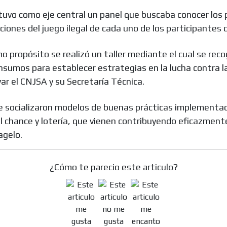
tuvo como eje central un panel que buscaba conocer los
aciones del juego ilegal de cada uno de los participantes 
MVE
ADS
 propósito se realizó un taller mediante el cual se reco
sumos para establecer estrategias en la lucha contra la
ADVERTISEMENT
MEDIUM
r el CNJSA y su Secretaría Técnica.
e socializaron modelos de buenas prácticas implementad
 chance y lotería, que vienen contribuyendo eficazmente
agelo.
¿Cómo te parecio este articulo?