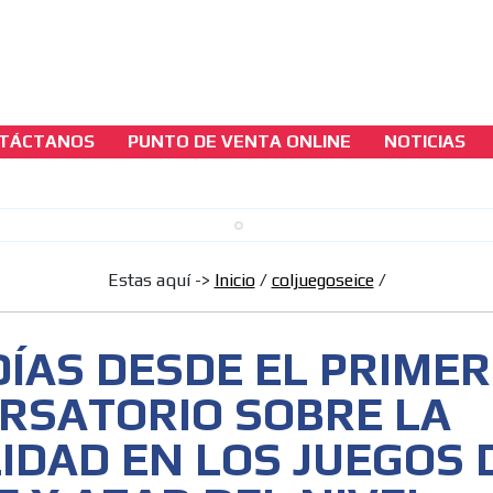
TÁCTANOS
PUNTO DE VENTA ONLINE
NOTICIAS
coljuegoseice
YA 12 DÍAS DESDE EL PRIMER CONVERSAT
SOBRE LA ILEGALIDAD EN LOS JUEGOS DE
SUERTE Y AZAR DEL NIVEL TERRITORIAL
Estas aquí ->
Inicio
/
coljuegoseice
/
[ Cerrar X ]
MVE ADS
DÍAS DESDE EL PRIMER
RSATORIO SOBRE LA
IDAD EN LOS JUEGOS 