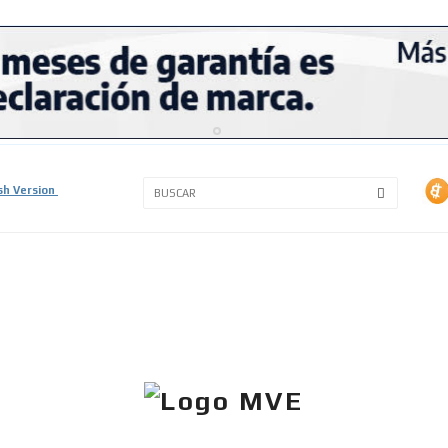
3A
3B
sh Version