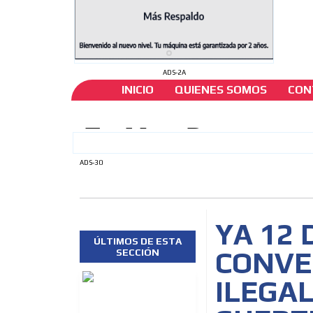
ADS-2A
INICIO
QUIENES SOMOS
CON
ADS-30
YA 12 
ÚLTIMOS DE ESTA
CONVE
SECCIÓN
ILEGAL