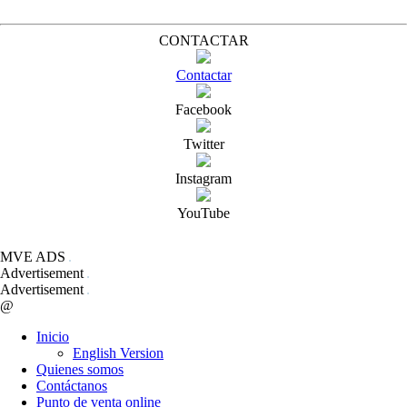
CONTACTAR
Contactar
Facebook
Twitter
Instagram
YouTube
MVE ADS
Advertisement
Advertisement
@
Inicio
English Version
Quienes somos
Contáctanos
Punto de venta online