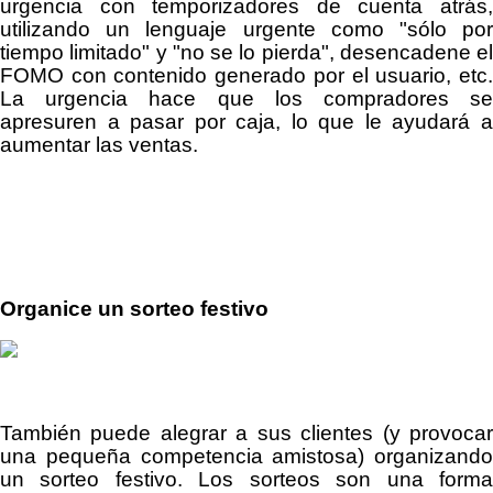
urgencia con temporizadores de cuenta atrás,
utilizando un lenguaje urgente como "sólo por
tiempo limitado" y "no se lo pierda", desencadene el
FOMO con contenido generado por el usuario, etc.
La urgencia hace que los compradores se
apresuren a pasar por caja, lo que le ayudará a
aumentar las ventas.
Organice un sorteo festivo
También puede alegrar a sus clientes (y provocar
una pequeña competencia amistosa) organizando
un sorteo festivo. Los sorteos son una forma