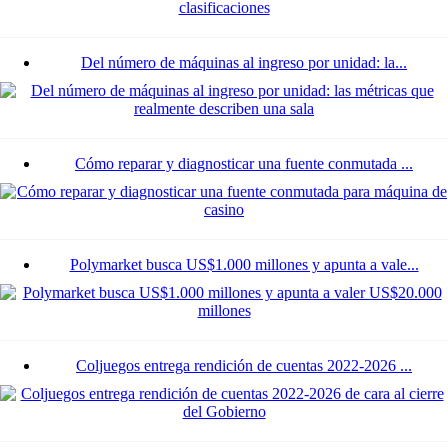
Del número de máquinas al ingreso por unidad: la...
Cómo reparar y diagnosticar una fuente conmutada ...
Polymarket busca US$1.000 millones y apunta a vale...
Coljuegos entrega rendición de cuentas 2022-2026 ...