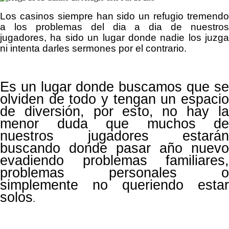
Los casinos siempre han sido un refugio tremendo
a los problemas del dia a dia de nuestros
jugadores, ha sido un lugar donde nadie los juzga
ni intenta darles sermones por el contrario.
Es un lugar donde buscamos que se
olviden de todo y tengan un espacio
de diversión, por esto, no hay la
menor duda que muchos de
nuestros jugadores estarán
buscando donde pasar año nuevo
evadiendo problemas familiares,
problemas personales o
simplemente no queriendo estar
solos
.