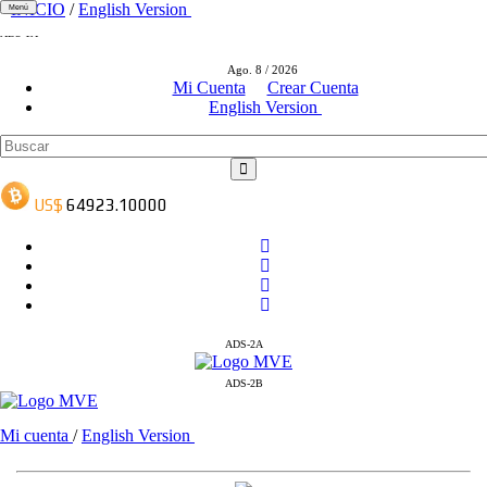
INICIO
/
English Version
Menú
ADS-1A
ADS-3A
Ago. 8 / 2026
ADS-3B
Mi Cuenta
Crear Cuenta
English Version
ADS-2A
ADS-2B
Mi cuenta
/
English Version