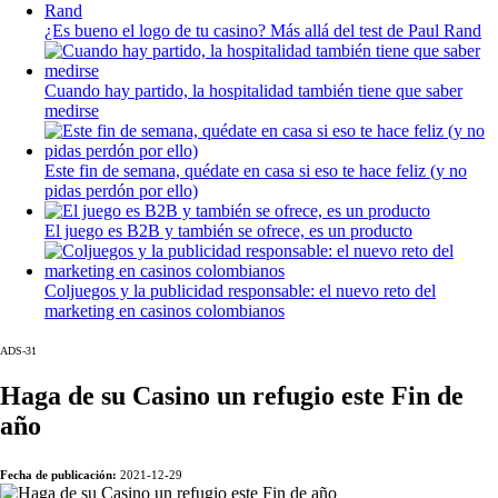
¿Es bueno el logo de tu casino? Más allá del test de Paul Rand
Cuando hay partido, la hospitalidad también tiene que saber
medirse
Este fin de semana, quédate en casa si eso te hace feliz (y no
pidas perdón por ello)
El juego es B2B y también se ofrece, es un producto
Coljuegos y la publicidad responsable: el nuevo reto del
marketing en casinos colombianos
ADS-31
Haga de su Casino un refugio este Fin de
año
Fecha de publicación:
2021-12-29