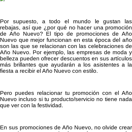
Por supuesto, a todo el mundo le gustan las
rebajas, así que ¿por qué no hacer una promoción
de Año Nuevo? El tipo de promociones de Año
Nuevo que mejor funcionan en esta época del año
son las que se relacionan con las celebraciones de
Año Nuevo. Por ejemplo, las empresas de moda y
belleza pueden ofrecer descuentos en sus artículos
más brillantes que ayudarán a los asistentes a la
fiesta a recibir el Año Nuevo con estilo.
Pero puedes relacionar tu promoción con el Año
Nuevo incluso si tu producto/servicio no tiene nada
que ver con la festividad.
En sus promociones de Año Nuevo, no olvide crear