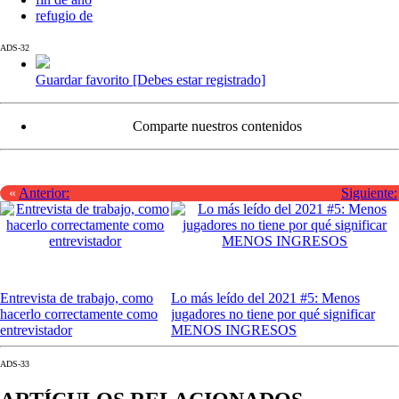
refugio de
ADS-32
Guardar favorito [Debes estar registrado]
Comparte nuestros contenidos
«
Anterior:
Siguiente:
Entrevista de trabajo, como
Lo más leído del 2021 #5: Menos
hacerlo correctamente como
jugadores no tiene por qué significar
entrevistador
MENOS INGRESOS
ADS-33