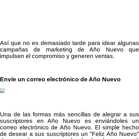
Así que no es demasiado tarde para idear algunas
campañas de marketing de Año Nuevo que
impulsen el compromiso y generen ventas.
Envíe un correo electrónico de Año Nuevo
Una de las formas más sencillas de alegrar a sus
suscriptores en Año Nuevo es enviándoles un
correo electrónico de Año Nuevo. El simple hecho
de desear a sus suscriptores un "Feliz Año Nuevo"