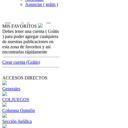
Anunciar ( grátis )
MIS FAVORITOS
Debes tener una cuenta ( Grátis
marketing-para-casinos
) para poder agregar cualquiera
Millennials y por qué este término de
de nuestras publicaciones en
marketing es confuso
esta zona de favoritos y asi
encontrarlas rápidamente
[ Cerrar X ]
MVE ADS
Crear cuenta (Grátis)
Advertisement
Advertisement
ACCESOS DIRECTOS
Generales
COLJUEGOS
Columna Opinión
Sección Jurídica