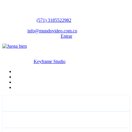
Contáctanos
WhatsApp:
(57​​1) 3185522982
Sedes: Bogotá / Medellín / Barranquilla
Email:
info@mundovideo.com.co
Formulario de Contacto:
Entrar
© Derechos reservados 2026 mundovideo.com.co | Diseñado y
desarrollado por
Keyframe Studio
Inicio
Terminos y condiciones
La compañia
Contáctanos