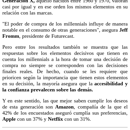
Generación X,
aquello nacidos entre 1960 y 1970, valoran
casi por igual y en ese orden los mismos elementos en su
relación con las marcas.
"El poder de compra de los millennials influye de manera
notable en el consumo de otras generaciones", asegura
Jeff
Fromm
, presidente de Futurecast.
Pero entre los resultados también se muestra que las
respuestas sobre los elementos decisivos que tienen en
MVE
cuenta los millennials a la hora de tomar una decisión de
ADS
compra no siempre se corresponden con las decisiones
finales reales. De hecho, cuando se les requiere que
Advertisement
prioricen según la importancia que tienen estos elementos
en su decisión, la mayoría asegura que la
accesibilidad y
Advertisement
la confianza prevalecen sobre las demás.
Advertisement
medium
Y en este sentido, las que mejor saben cumplir los deseos
de esta generación son
Amazon
, compañía de la que el
Advertisement
42% de los encuestados aseguró cumplía sus preferencias,
Apple
con un 37% y
Netflix
con un 31%.
Advertisement