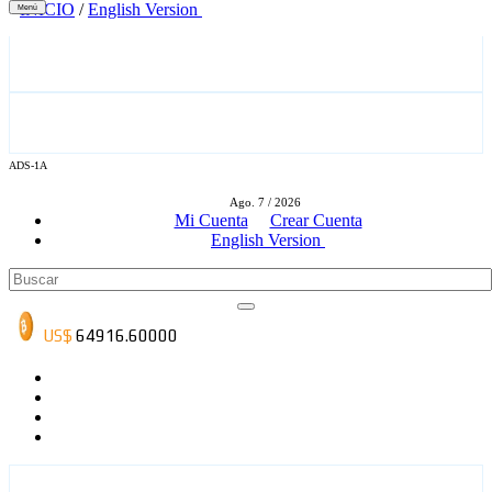
INICIO
/
English Version
Menú
ADS-1A
ADS-3A
Ago. 7 / 2026
Mi Cuenta
Crear Cuenta
English Version
ADS-3B