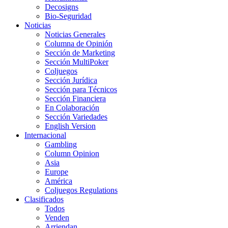
Decosigns
Bio-Seguridad
Noticias
Noticias Generales
Columna de Opinión
Sección de Marketing
Sección MultiPoker
Coljuegos
Sección Jurídica
Sección para Técnicos
Sección Financiera
En Colaboración
Sección Variedades
English Version
Internacional
Gambling
Column Opinion
Asia
Europe
América
Coljuegos Regulations
Clasificados
Todos
Venden
Arriendan