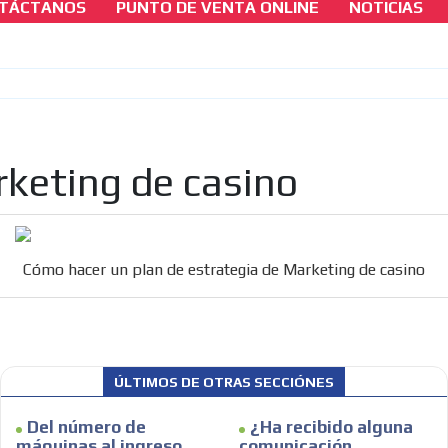
TÁCTANOS
PUNTO DE VENTA ONLINE
NOTICIAS
marketing-para-casinos
Cómo hacer un plan de estrategia de Marke
de casino
[ Cerrar X ]
keting de casino
MVE ADS
Cómo hacer un plan de estrategia de Marketing de casino
ÚLTIMOS DE OTRAS SECCIÓNES
Del número de
¿Ha recibido alguna
máquinas al ingreso
comunicación