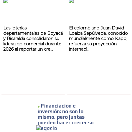
MVE
Las loterías
El colombiano Juan David
ADS
departamentales de Boyacá
Loaiza Sepúlveda, conocido
y Risaralda consolidaron su
mundialmente como Kapo,
ADVERTISEMENT
liderazgo comercial durante
refuerza su proyección
MEDIUM
2026 al reportar un cre...
internaci...
Financiación e
inversión: no son lo
mismo, pero juntas
pueden hacer crecer su
negocio