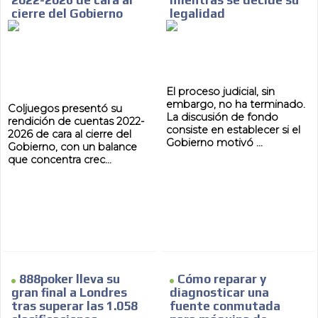
2022-2026 de cara al
mientras se decide su
cierre del Gobierno
legalidad
El proceso judicial, sin
embargo, no ha terminado.
Coljuegos presentó su
La discusión de fondo
rendición de cuentas 2022-
consiste en establecer si el
2026 de cara al cierre del
Gobierno motivó ...
Gobierno, con un balance
que concentra crec...
888poker lleva su
Cómo reparar y
gran final a Londres
diagnosticar una
tras superar las 1.058
fuente conmutada