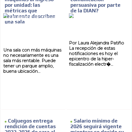
por unidad: las
persuasiva por parte
métricas que
de la DIAN?
realmente describen
una sala
Por Laura Alejandra Patiño
La recepción de estas
Una sala con más máquinas
notificaciones es hoy el
no necesariamente es una
epicentro de la hiper-
sala más rentable. Puede
fiscalización electr�...
tener un parque amplio,
buena ubicación...
Coljuegos entrega
Salario mínimo de
rendición de cuentas
2026 seguirá vigente