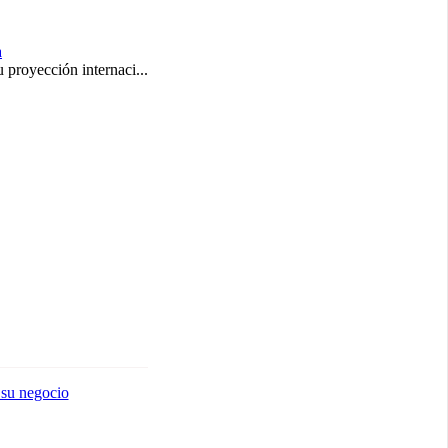
proyección internaci...
 su negocio