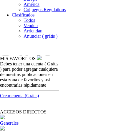
América
Coljuegos Regulations
Clasificados
Todos
Venden
Arriendan
Anunciar ( grátis )
MIS FAVORITOS
Debes tener una cuenta ( Grátis
casinos-colombia-no
) para poder agregar cualquiera
Federación de
de nuestras publicaciones en
las loterías e
esta zona de favoritos y asi
encontrarlas rápidamente
[ Cerrar X ]
MVE ADS
Crear cuenta (Grátis)
Advertisement
Advertisement
ACCESOS DIRECTOS
Generales