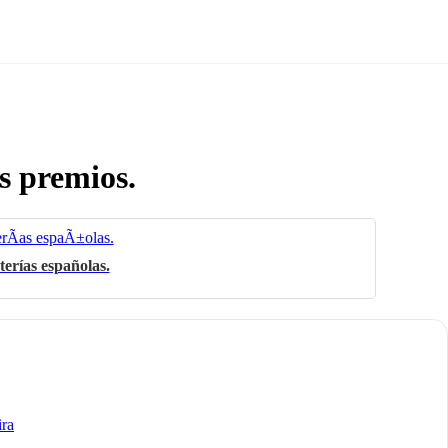
os premios.
terías españolas.
ira