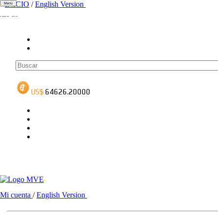
INICIO
/
English Version
Menú
ADS-1A
ADS-3A
ADS-3B
Mi cuenta
/
English Version