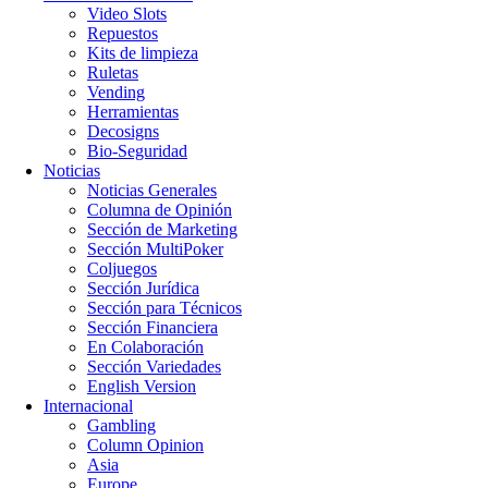
Video Slots
Repuestos
Kits de limpieza
Ruletas
Vending
Herramientas
Decosigns
Bio-Seguridad
Noticias
Noticias Generales
Columna de Opinión
Sección de Marketing
Sección MultiPoker
Coljuegos
Sección Jurídica
Sección para Técnicos
Sección Financiera
En Colaboración
Sección Variedades
English Version
Internacional
Gambling
Column Opinion
Asia
Europe