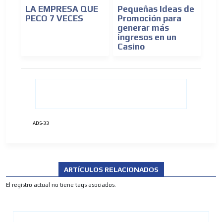
LA EMPRESA QUE
Pequeñas Ideas de
PECO 7 VECES
Promoción para
generar más
ingresos en un
Casino
ADS-33
ARTÍCULOS RELACIONADOS
El registro actual no tiene tags asociados.