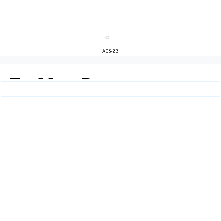
ADS-2B