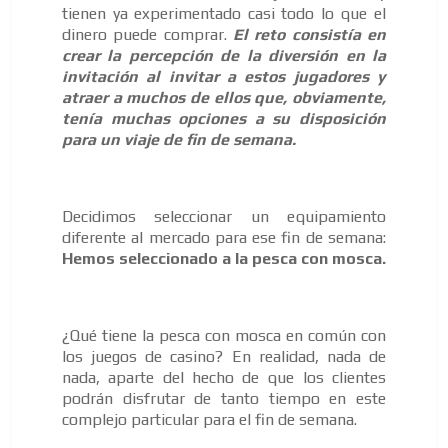
tienen ya experimentado casi todo lo que el
dinero puede comprar.
El reto consistía en
crear la percepción de la diversión en la
invitación al invitar a estos jugadores y
atraer a muchos de ellos que, obviamente,
tenía muchas opciones a su disposición
para un viaje de fin de semana.
Decidimos seleccionar un equipamiento
diferente al mercado para ese fin de semana:
Hemos seleccionado a la pesca con mosca.
¿Qué tiene la pesca con mosca en común con
los juegos de casino? En realidad, nada de
nada, aparte del hecho de que los clientes
podrán disfrutar de tanto tiempo en este
complejo particular para el fin de semana.