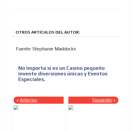
OTROS ARTÍCULOS DEL AUTOR:
Fuente: Stephanie Maddocks
No importa si es un Casino pequeño
invente diversiones únicas y Eventos
Especiales.
«
Anterior:
Siguiente:
»