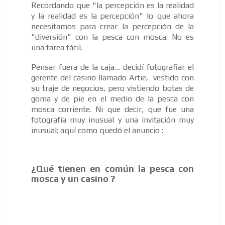
Recordando que "la percepción es la realidad
y la realidad es la percepción" lo que ahora
necesitamos para crear la percepción de la
"diversión" con la pesca con mosca. No es
una tarea fácil.
Pensar fuera de la caja… decidí fotografiar el
gerente del casino llamado Artie, vestido con
su traje de negocios, pero vistiendo botas de
goma y de pie en el medio de la pesca con
mosca corriente. Ni que decir, que fue una
fotografía muy inusual y una invitación muy
inusual; aquí como quedó el anuncio :
¿Qué tienen en común la pesca con
mosca y un casino ?