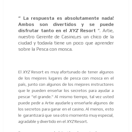
“ La respuesta es absolutamente nada!
Ambos son divertidos y se puede
disfrutar tanto en el
XYZ
Resort
“. Artie,
nuestro Gerente de Casino,es un chico de la
ciudad y todavía tiene un poco que aprender
sobre la Pesca con mosca.
El
XYZ
Resort es muy afortunado de tener algunos
de los mejores lugares de pesca con mosca en el
país, junto con algunos de los mejores instructores
que le pueden enseñar los secretos para ayudar a
pescar "el grande." Al mismo tiempo, tal vez usted
puede pedir a Artie ayudarle y enseñarle algunos de
los secretos para ganar en el casino. Al menos, esto
le garantizará que sea otro momento muy especial,
agradable y divertido en el
XYZ
Resort.