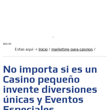
ADS-30
Estas aquí ->
Inicio
/
marketing-para-casinos
/
No importa si es un
Casino pequeño
invente diversiones
únicas y Eventos
Especiales.