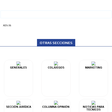
ADS-36
OTRAS SECCIONES
GENERALES
COLJUEGOS
MARKETING
SECCIÓN JURÍDICA
COLUMNA OPINIÓN
NOTICIAS PARA
TECNICOS