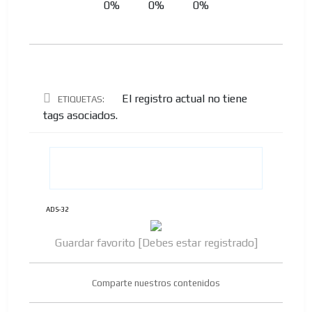
0%
0%
0%
El registro actual no tiene
ETIQUETAS:
tags asociados.
ADS-32
Guardar favorito [Debes estar registrado]
Comparte nuestros contenidos