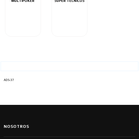
MULTIPOKER
SUPER TÉCNICOS
ADS-37
NOSOTROS