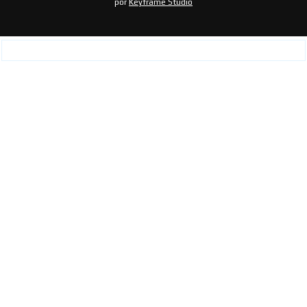
por
Keyframe Studio