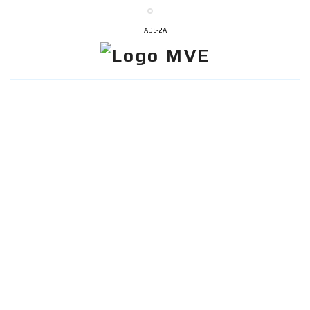
ADS-2A