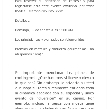
Para reservar su habitación de cortesía y para
registrarse para este evento exclusivo, por favor
RSVP al Teléfono (xxx) xxx-xxxx.
Detalles ...
Domingo, 05 de agosto a las 11:00 AM
Los principiantes y avanzados son bienvenidos
Premios en metálico y almuerzo gourmet (así no
atrapemos nada) “
Es importante mencionar los planes de
contingencia. ¿Qué hacemos si llueve o nieva o
lo que sea? Sin embargo, le advierto a usted
que haga su tarea y realmente entienda toda
la dinámica asociada con su especial y único
evento de "diversión" en su casino. Por
ejemplo, incluso la pesca con mosca tiene
algunas peculiaridades únicas. Nos enteramos