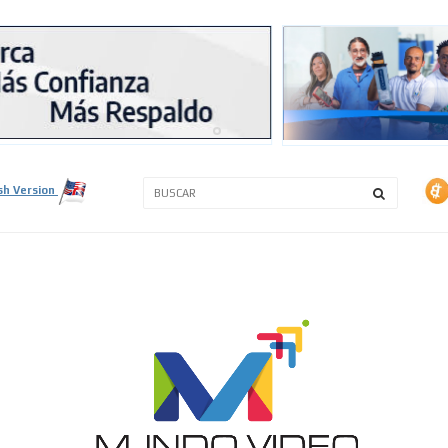
3A
3B
sh Version