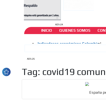
ADS-2A
INICIO
QUIENES SOMOS
CON
ADS-26
Tag: covid19 comu
España pe