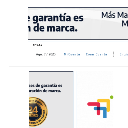
ADS-
ADS-
ADS-1A
Ago. 7 / 2026
Mi Cuenta
Crear Cuenta
Engli