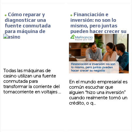
Cómo reparar y
Financiación e
diagnosticar una
inversión: no son lo
fuente conmutada
mismo, pero juntas
MVE
ADS
para máquina de
pueden hacer crecer su
casino
negocio
ADVERTISEMENT
MEDIUM
Todas las máquinas de
casino utilizan una fuente
conmutada para
En el mundo empresarial es
transformar la corriente del
común escuchar que
tomacorriente en voltajes ...
alguien “hizo una inversión”
cuando realmente tomó un
crédito, o q...