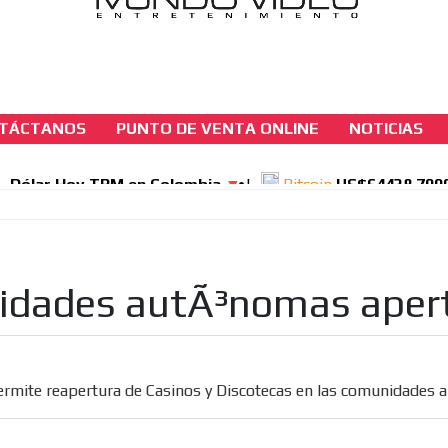
TÁCTANOS
PUNTO DE VENTA ONLINE
NOTICIAS
casinos-colombia-noticias
España permite reapertura de Casinos y
Discotecas en las comunidades autónomas
[ Cerrar X ]
nidades autÃ³nomas aper
MVE ADS
rmite reapertura de Casinos y Discotecas en las comunidades