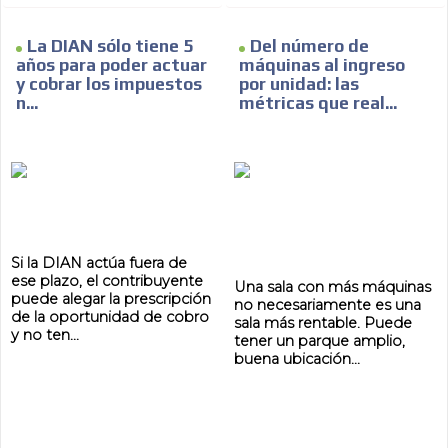
La DIAN sólo tiene 5
Del número de
años para poder actuar
máquinas al ingreso
y cobrar los impuestos
por unidad: las
n...
métricas que real...
ES
Si la DIAN actúa fuera de
ese plazo, el contribuyente
AR
Una sala con más máquinas
puede alegar la prescripción
no necesariamente es una
de la oportunidad de cobro
sala más rentable. Puede
y no ten...
tener un parque amplio,
buena ubicación...