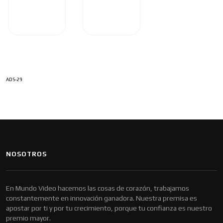
ADS-29
NOSOTROS
En Mundo Video hacemos las cosas de corazón, trabajamos
constantemente en innovación ganadora. Nuestra premisa es
apostar por ti y por tu crecimiento, porque tu confianza es nuestro
premio mayor.