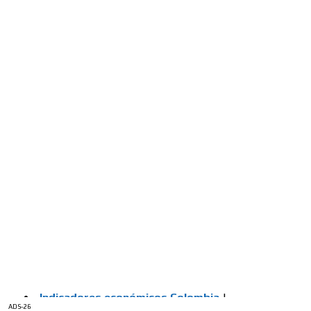
/
INICIO
English Version
ADS-1A
Menú
ADS-2A
ADS-3A
ADS-3B
ADS-2B
ADS-26