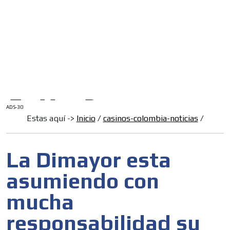
/
INICIO
English Version
ADS-1A
Menú
ADS-2A
ADS-3A
ADS-3B
ADS-2B
ADS-30
Estas aquí ->
Inicio
/
casinos-colombia-noticias
/
La Dimayor esta
asumiendo con
mucha
responsabilidad su