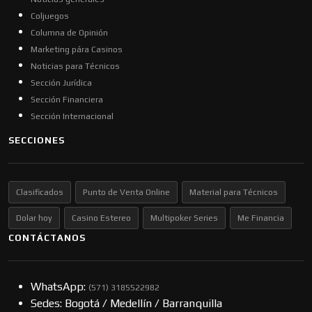
Coljuegos
Columna de Opinión
Marketing pára Casinos
Noticias para Técnicos
Sección Jurídica
Sección Financiera
Sección Internacional
SECCIONES
Clasificados
Punto de Venta Online
Material para Técnicos
Dolar hoy
Casino Estereo
Multipoker Series
Me Financia
CONTÁCTANOS
WhatsApp:
(57​​1) 3185522982
Sedes: Bogotá / Medellín / Barranquilla