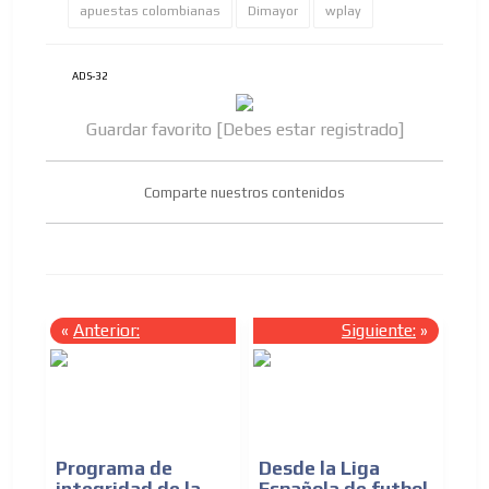
apuestas colombianas
Dimayor
wplay
ADS-32
Guardar favorito [Debes estar registrado]
Comparte nuestros contenidos
«
Anterior:
Siguiente:
»
Programa de
Desde la Liga
integridad de la
Española de futbol,