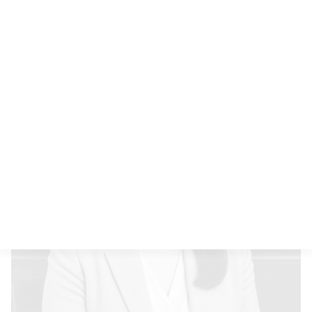
UIAF 2026: fechas límite y reportes SIREL que los
operadores Coljuegos deben agendar desde
febrero