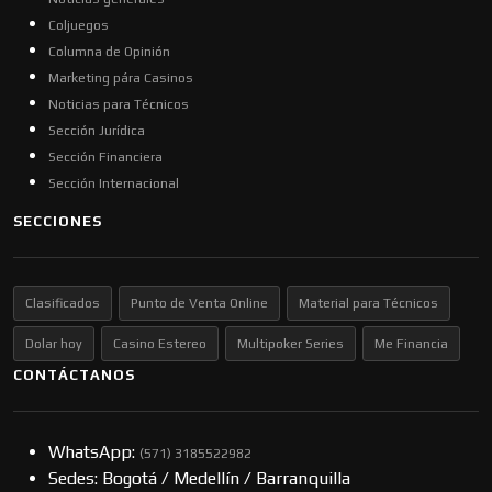
Coljuegos
Columna de Opinión
Marketing pára Casinos
Noticias para Técnicos
Sección Jurídica
Sección Financiera
Sección Internacional
SECCIONES
Clasificados
Punto de Venta Online
Material para Técnicos
Dolar hoy
Casino Estereo
Multipoker Series
Me Financia
CONTÁCTANOS
WhatsApp:
(57​​1) 3185522982
Sedes: Bogotá / Medellín / Barranquilla