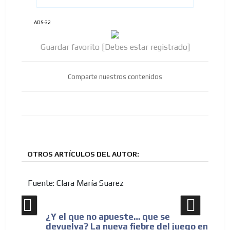
ADS-32
Guardar favorito [Debes estar registrado]
Comparte nuestros contenidos
OTROS ARTÍCULOS DEL AUTOR:
Fuente: Clara María Suarez
¿Y el que no apueste… que se
Ti
r
devuelva? La nueva fiebre del juego en
ap