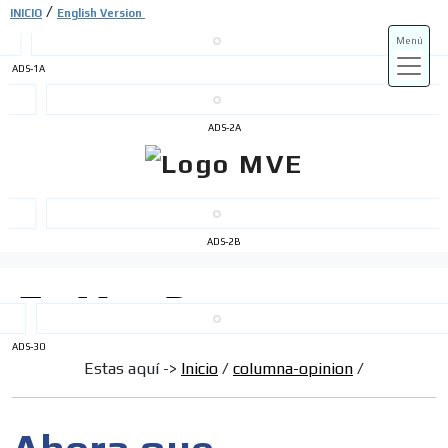
/
INICIO
English Version
Menú
ADS-1A
ADS-3A
ADS-2A
ADS-3B
ADS-2B
ADS-30
Estas aquí ->
Inicio
/
columna-opinion
/