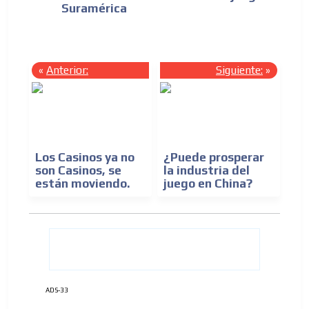
Suramérica
«
Anterior:
Siguiente:
»
Los Casinos ya no
¿Puede prosperar
son Casinos, se
la industria del
están moviendo.
juego en China?
ADS-33