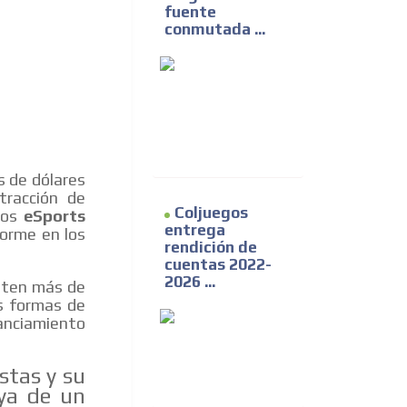
fuente
conmutada ...
s de dólares
tracción de
Coljuegos
 los
eSports
entrega
orme en los
rendición de
cuentas 2022-
2026 ...
sten más de
s formas de
anciamiento
stas y su
 ya de un