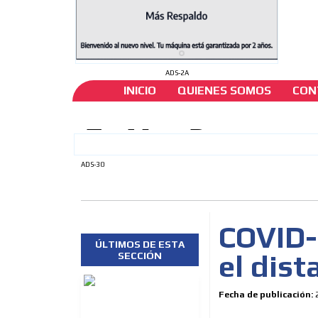
ADS-2A
INICIO
QUIENES SOMOS
CON
ADS-30
COVID-
ÚLTIMOS DE ESTA
el dist
SECCIÓN
Fecha de publicación: