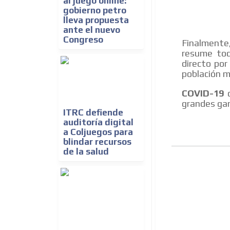
al juego online:
gobierno petro
lleva propuesta
ante el nuevo
Congreso
Finalmente,
resume tod
directo por
población m
COVID-19
c
grandes gan
ITRC defiende
auditoría digital
a Coljuegos para
blindar recursos
de la salud