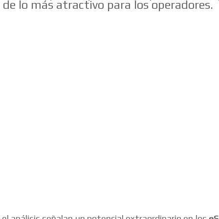
de lo más atractivo para los operadores.
 el análisis señalan un potencial extraordinario en los
eS