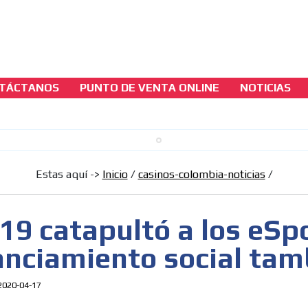
TÁCTANOS
PUNTO DE VENTA ONLINE
NOTICIAS
casinos-colombia-noticias
COVID-19 catapultó a los eSports y el
distanciamiento social tambien!
Estas aquí ->
Inicio
/
casinos-colombia-noticias
/
[ Cerrar X ]
MVE ADS
19 catapultó a los eSpo
anciamiento social tam
2020-04-17