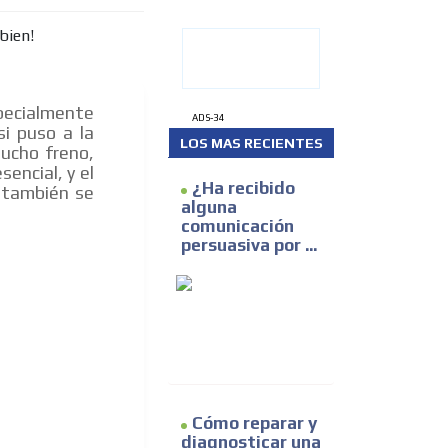
ecialmente
ADS-34
i puso a la
LOS MAS RECIENTES
mucho freno,
encial, y el
¿Ha recibido
 también se
alguna
comunicación
persuasiva por ...
Cómo reparar y
diagnosticar una