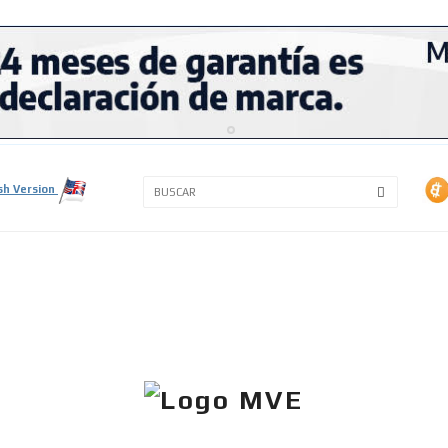
3A
3B
sh Version