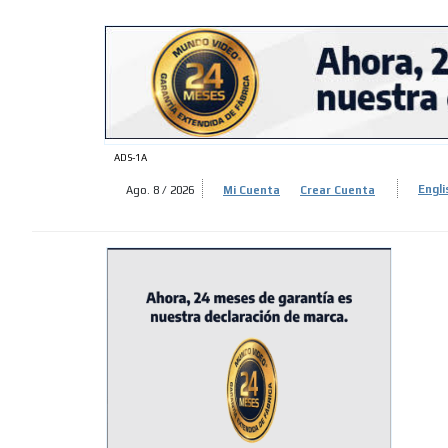
ADS-
ADS-
ADS-1A
Ago. 8 / 2026
Mi Cuenta
Crear Cuenta
Engli