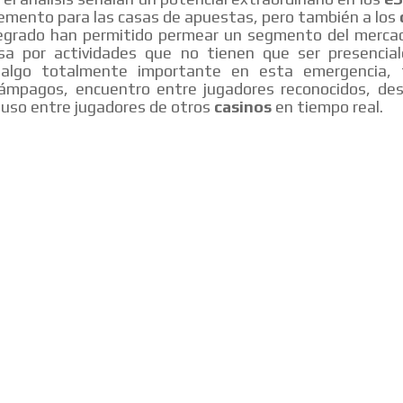
emento para las casas de apuestas, pero también a los
tegrado han permitido permear un segmento del merca
asa por actividades que no tienen que ser presencial
 algo totalmente importante en esta emergencia,
MVE
lámpagos, encuentro entre jugadores reconocidos, des
ADS
cluso entre jugadores de otros
casinos
en tiempo real.
ADVERTISEMENT
MEDIUM