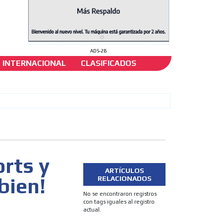
ADS-2B
INTERNACIONAL
CLASIFICADOS
rts y
ARTÍCULOS
bien!
RELACIONADOS
No se encontraron registros
con tags iguales al registro
actual.