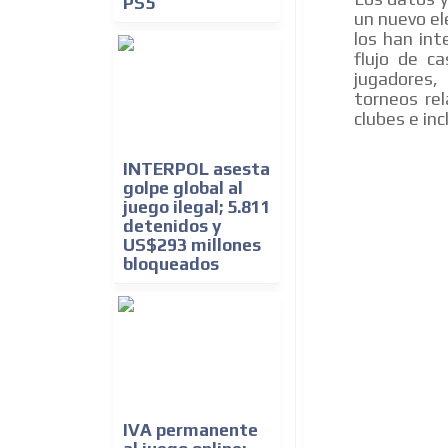
PS5
un nuevo el
los han in
flujo de c
jugadores,
torneos re
clubes e in
INTERPOL asesta
golpe global al
juego ilegal; 5.811
detenidos y
US$293 millones
bloqueados
IVA permanente