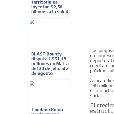
territoriales
inyectan $2,56
billones a la salud
Los juegos 
BLAST Bounty
en ingreso
disputa US$1,15
deportes tr
millones en Malta
cuentan co
del 30 de julio al 2
próximos a
de agosto
Atacan dir
180 millon
ocio mucho
social.
El creci
También Reino
estructu