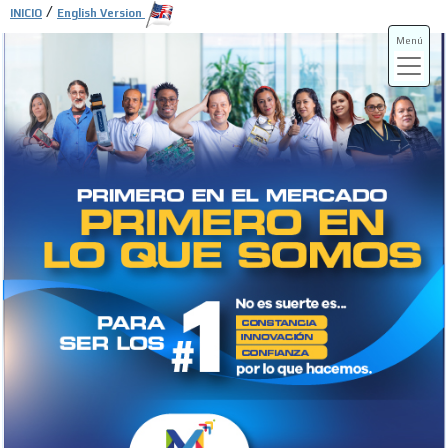
/
INICIO
English Version
Menú
ADS-3A
ADS-3B