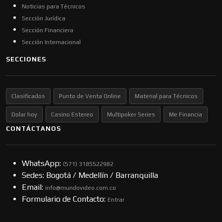
Noticias para Técnicos
Sección Jurídica
Sección Financiera
Sección Internacional
SECCIONES
Clasificados
Punto de Venta Online
Material para Técnicos
Dolar hoy
Casino Estereo
Multipoker Series
Me Financia
CONTÁCTANOS
WhatsApp:
(57​​1) 3185522982
Sedes: Bogotá / Medellín / Barranquilla
Email:
info@mundovideo.com.co
Formulario de Contacto:
Entrar