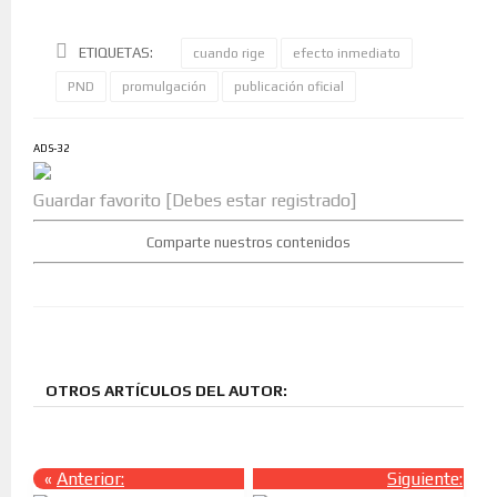
ETIQUETAS:
cuando rige
efecto inmediato
PND
promulgación
publicación oficial
ADS-32
Guardar favorito [Debes estar registrado]
Comparte nuestros contenidos
OTROS ARTÍCULOS DEL AUTOR:
«
Anterior:
Siguiente:
»