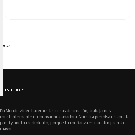
ADS-37
NOSOTROS
En Mundo Video hacemos las cosas de corazón, trabajamos
constantemente en innovación ganadora. Nuestra premisa es apostar
por ti y por tu crecimiento, porque tu confianza es nuestro premio
mayor.