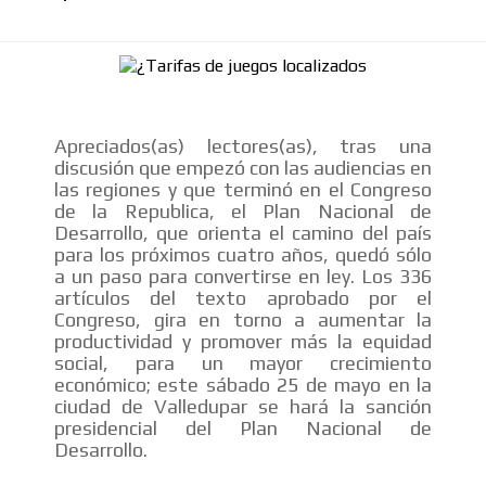
SUPER TÉCNICOS
INTERNACIONALES
CONTACTAR
Apreciados(as) lectores(as), tras una
discusión que empezó con las audiencias en
las regiones y que terminó en el Congreso
CONTACTAR
de la Republica, el Plan Nacional de
FACEBOOK
Desarrollo, que orienta el camino del país
para los próximos cuatro años, quedó sólo
TWITTER
a un paso para convertirse en ley. Los 336
artículos del texto aprobado por el
INSTAGRAM
Congreso, gira en torno a aumentar la
YOUTUBE
productividad y promover más la equidad
social, para un mayor crecimiento
económico; este sábado 25 de mayo en la
ADVERTISEMENT
ciudad de Valledupar se hará la sanción
@
presidencial del Plan Nacional de
Desarrollo.