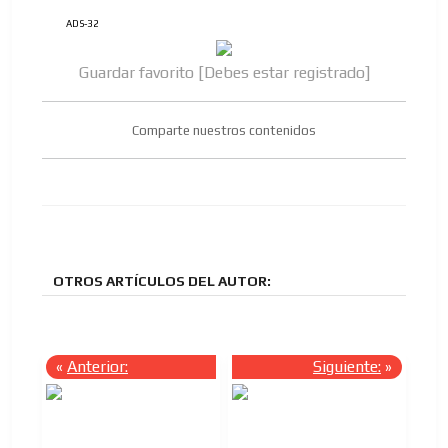
ADS-32
Guardar favorito [Debes estar registrado]
Comparte nuestros contenidos
ES
OTROS ARTÍCULOS DEL AUTOR:
AR
«
Anterior:
Siguiente:
»