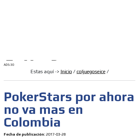
/
INICIO
English Version
ADS-1A
Menú
ADS-2A
ADS-3A
ADS-3B
ADS-2B
ADS-30
Estas aquí ->
Inicio
/
coljuegoseice
/
PokerStars por ahora
no va mas en
Colombia
Fecha de publicación:
2017-03-28