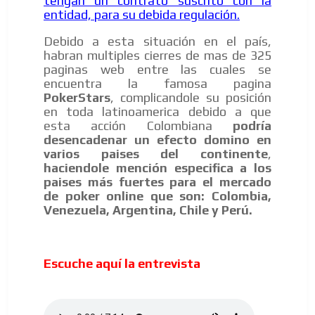
tengan un contrato suscrito con la
entidad, para su debida regulación.
Debido a esta situación en el país,
habran multiples cierres de mas de 325
paginas web entre las cuales se
encuentra la famosa pagina
PokerStars
, complicandole su posición
en toda latinoamerica debido a que
esta acción Colombiana
podría
desencadenar un efecto domino en
varios paises del continente
,
haciendole mención especifica a los
paises más fuertes para el mercado
de poker online que son:
Colombia,
Venezuela, Argentina, Chile y Perú.
ADVERTISEMENT
Escuche aquí la entrevista
ADVERTISEMENT