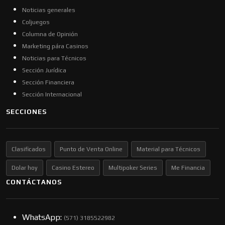
Noticias generales
Coljuegos
Columna de Opinión
Marketing pára Casinos
Noticias para Técnicos
Sección Jurídica
Sección Financiera
Sección Internacional
SECCIONES
Clasificados
Punto de Venta Online
Material para Técnicos
Dolar hoy
Casino Estereo
Multipoker Series
Me Financia
CONTÁCTANOS
WhatsApp:
(57​​1) 3185522982