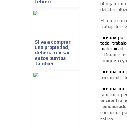
febrero
otorgamiento 
del libre alb
El empleado
trabajador se
Licencia por
Si va a comprar
toda trabaj
una propiedad,
maternidad. L
debería revisar
. Durante 
estos puntos
completo y 
también
Licencia por 
nacimiento de
Licencia por
familiar o pe
encuentra e
remunerado
considera, p
extras.