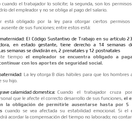
cuando el trabajador lo solicite; la segunda, son los permiso
edrío del empleador y no se obliga al pago del salario.
r está obligado por la ley para otorgar ciertos permisos
 ausente de sus funciones; entre estos está:
 maternidad: El Código Sustantivo de Trabajo en su artículo 23
adora, en estado gestante, tiene derecho a 14 semanas de
as semanas se dividirán en, 2 prenatales y 12 postnatales
este tiempo
el empleador se encuentra obligado a pagar
continuar con los aportes de seguridad social
.
paternidad
: La ley otorga 8 días hábiles para que los hombres
 su hijo.
 grave calamidad domestica:
Cuando el trabajador cruza po
rsonal que le afecte el correcto desarrollo de sus funciones,
el 
n la obligación de permitirle ausentarse hasta por 5 
s
cuando se vea afectada su estabilidad emocional. Si el 
odrá acordar la compensación del tiempo no laborado; no conta