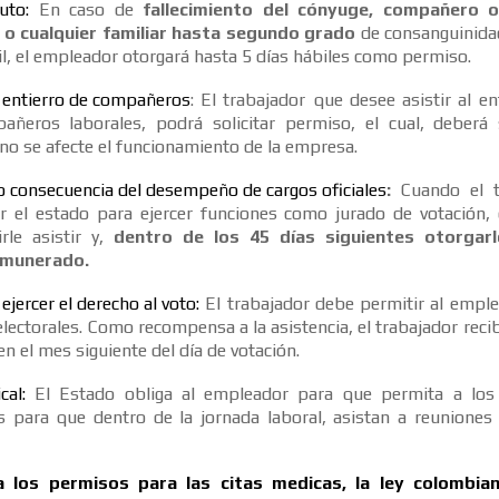
uto:
En caso de
fallecimiento del cónyuge, compañero 
o cualquier familiar hasta segundo grado
de consanguinida
vil, el empleador otorgará hasta 5 días hábiles como permiso.
a entierro de compañeros
: El trabajador que desee asistir al e
ñeros laborales, podrá solicitar permiso, el cual, deberá
no se afecte el funcionamiento de la empresa.
o consecuencia del desempeño de cargos oficiales
:
Cuando el t
or el estado para ejercer funciones como jurado de votación,
rle asistir y,
dentro de los 45 días siguientes otorgar
emunerado
.
ejercer el derecho al voto:
El trabajador debe permitir al emplea
electorales. Como recompensa a la asistencia, el trabajador reci
n el mes siguiente del día de votación.
cal:
El Estado obliga al empleador para que permita a los 
os para que dentro de la jornada laboral, asistan a reuniones 
 los permisos para las citas medicas, la ley colombia