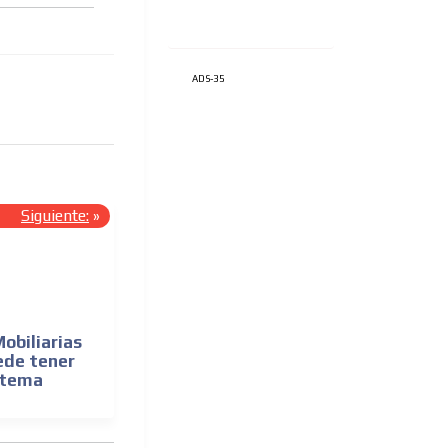
ADS-35
Siguiente:
»
obiliarias
ede tener
istema