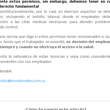
ente estos permisos, sin embargo, debemos tener en c
 derecho fundamental
constitucionalmente
,
por lo cual, en diversos aspectos se deb
te, incluyendo el ámbito laboral, donde el empleador debe
sistir a las citas médicas necesarias para atender proble
de control.
r una norma que diga si estos permisos serán remunerados o no,
s horas que el trabajador se ausentó,
es decisión del emplea
siempre y cuando no obstruya el acceso a la salud
.
nta la naturaleza de estas licencias y sepa como concederlas
nvenientes con sus empleados.
 Bendek
ridico@mundovideo.com.co
¿Cómo te parecio este articulo?