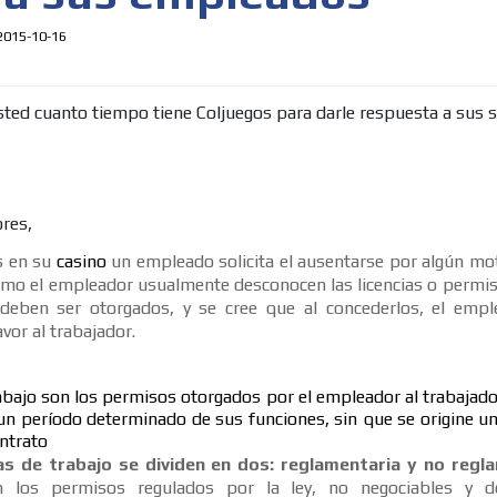
2015-10-16
ores,
s en su
casino
un empleado solicita el ausentarse por algún mot
omo el empleador usualmente desconocen las licencias o permis
deben ser otorgados, y se cree que al concederlos, el empl
avor al trabajador.
MVE
ADS
rabajo son los permisos otorgados por el empleador al trabajad
un período determinado de sus funciones, sin que se origine un
ADVERTISEMENT
MEDIUM
ontrato
ias de trabajo se dividen en dos: reglamentaria y no regl
n los permisos regulados por la ley, no negociables y de