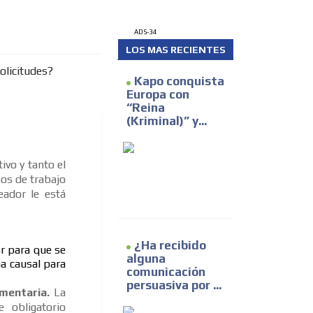
ADS-34
LOS MAS RECIENTES
Kapo conquista
Europa con
“Reina
(Kriminal)” y...
ivo y tanto el
os de trabajo
eador le está
¿Ha recibido
or para que se
alguna
a causal para
comunicación
persuasiva por ...
amentaria.
La
 obligatorio