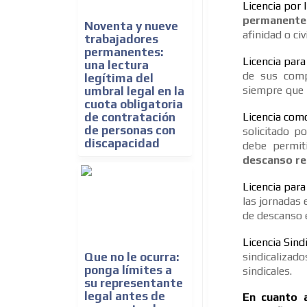
Licencia por l
permanente 
Noventa y nueve
afinidad o ci
trabajadores
permanentes:
Licencia par
una lectura
de sus compa
legítima del
siempre que 
umbral legal en la
cuota obligatoria
de contratación
Licencia com
de personas con
solicitado p
discapacidad
debe permiti
descanso r
Licencia para 
las jornadas 
de descanso e
Licencia Sindi
Que no le ocurra:
sindicalizad
ponga límites a
sindicales.
su representante
legal antes de
En cuanto a