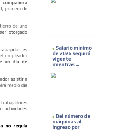
o compañera
d, primero de
ntierro de uno
 ser otorgado
Salario mínimo
rabajador es
de 2026 seguirá
 el empleador
vigente
le un día de
mientras ...
dor asistir a
birá medio día
trabajadores
o actividades
Del número de
máquinas al
na no regula
ingreso por