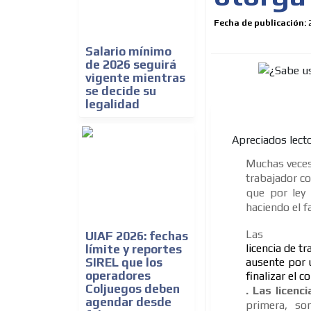
Fecha de publicación:
Salario mínimo
de 2026 seguirá
vigente mientras
se decide su
legalidad
Apreciados lect
Muchas vece
trabajador c
que por ley 
haciendo el f
Las
UIAF 2026: fechas
licencia de t
límite y reportes
SIREL que los
ausente por 
operadores
finalizar el c
Coljuegos deben
.
Las licenc
agendar desde
primera, so