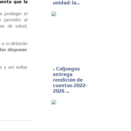
uenta que la
unidad: la...
e proteger el
 permitir al
mas de salud,
 o si deberán
dor disponer
 y así evitar
Coljuegos
entrega
rendición de
cuentas 2022-
2026 ...