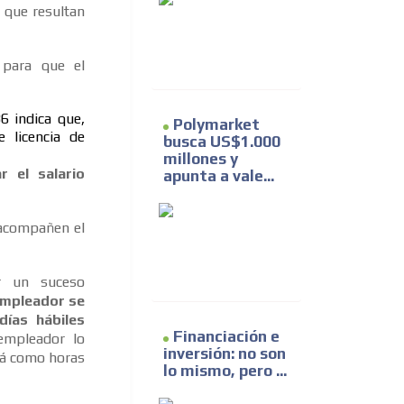
s que resultan
 para que el
6 indica que,
Polymarket
 licencia de
busca US$1.000
millones y
 el salario
apunta a vale...
 acompañen el
r un suceso
empleador se
días hábiles
Financiación e
empleador lo
inversión: no son
rá como horas
lo mismo, pero ...