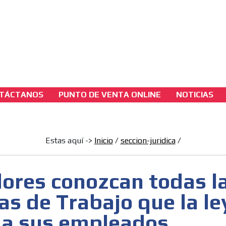
3A
sh Version
3B
TÁCTANOS
PUNTO DE VENTA ONLINE
NOTICIAS
seccion-juridica
Operadores conozcan todas las Licencias de
Trabajo que la ley otorga a sus empleados
Estas aquí ->
Inicio
/
seccion-juridica
/
[ Cerrar X ]
ores conozcan todas l
MVE ADS
as de Trabajo que la le
 a sus empleados