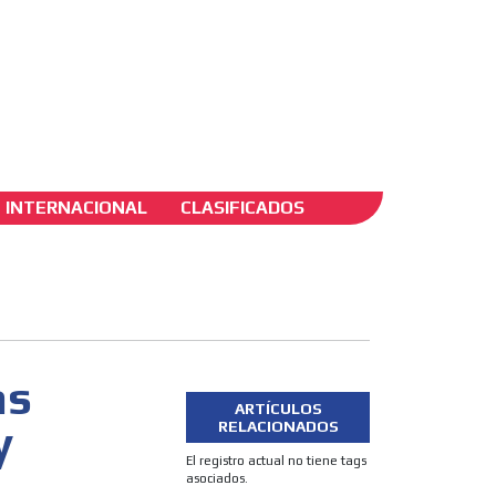
ADS-2B
INTERNACIONAL
CLASIFICADOS
as
ARTÍCULOS
y
RELACIONADOS
El registro actual no tiene tags
asociados.