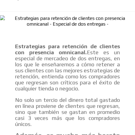
SUPER TÉCNICOS
INTERNACIONALES
CONTACTAR
Estrategias para retención de clientes
con presencia omnicanal.
Este es un
CONTACTAR
especial de mercadeo de dos entregas, en
FACEBOOK
los que le enseñaremos a cómo retener a
sus clientes con las mejores estrategias de
TWITTER
retención, entienda como los compradores
que regresan son críticos para el éxito de
INSTAGRAM
cualquier tienda o negocio.
YOUTUBE
No solo un tercio del dinero total gastado
en línea proviene de clientes que regresan,
ADVERTISEMENT
sino que también se gastan en promedio
@
casi 3 veces más que los compradores
únicos.