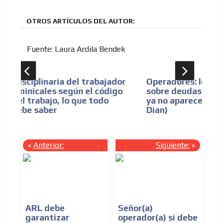
OTROS ARTÍCULOS DEL AUTOR:
Fuente: Laura Ardila Bendek
dor
Operadores: lo que nadie le explica
Co
go
sobre deudas viejas (y por qué algunas
re
ya no aparecen en el sistema de la
Dian)
«
Anterior:
Siguiente:
»
ARL debe
Señor(a)
garantizar
operador(a) si debe