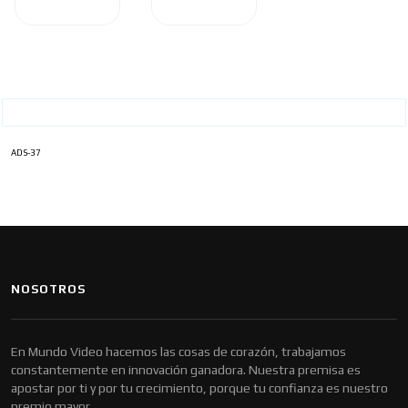
ADS-37
NOSOTROS
En Mundo Video hacemos las cosas de corazón, trabajamos
constantemente en innovación ganadora. Nuestra premisa es
apostar por ti y por tu crecimiento, porque tu confianza es nuestro
premio mayor.