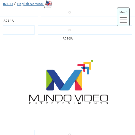
/
INICIO
English Version
Menú
ADS-1A
ADS-3A
ADS-2A
ADS-3B